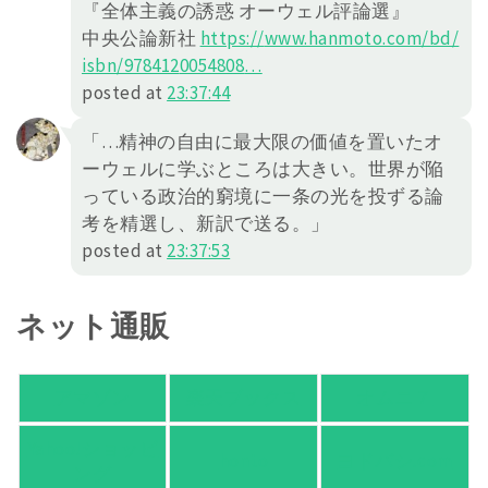
『全体主義の誘惑 オーウェル評論選』
中央公論新社
https://
www.hanmoto.com/bd/
isbn/978412
0054808
…
posted at
23:37:44
「…精神の自由に最大限の価値を置いたオ
ーウェルに学ぶところは大きい。世界が陥
っている政治的窮境に一条の光を投ずる論
考を精選し、新訳で送る。」
posted at
23:37:53
ネット通販
アマゾン
楽天ブックス
オムニ７
Yahoo!ショッピ
honto
ヨドバシ.com
ング