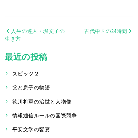
人生の達人・堀文子の
古代中国の24時間
投
生き方
稿
最近の投稿
ナ
ビ
スピッツ２
ゲ
父と息子の物語
ー
徳川将軍の治世と人物像
シ
情報通信ルールの国際競争
ョ
平安文学の饗宴
ン