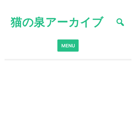
Skip
to
猫の泉アーカイブ
content
Search
MENU
for: