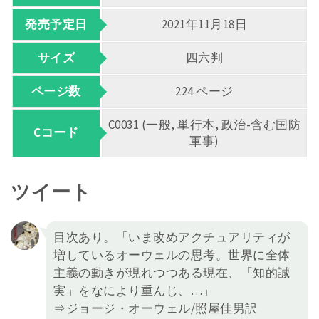
発売予定日
2021年11月18日
サイズ
四六判
ページ数
224 ページ
C0031 (一般, 単行本, 政治-含む国防
Cコード
軍事)
ツイート
目次あり。「いま改めアクチュアリティが
増しているオーウェルの思考。世界に全体
主義の動きが現れつつある現在、「知的誠
実」をなにより重んじ、…」
⇒ジョージ・オーウェル/照屋佳男訳