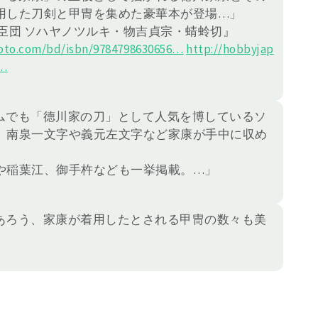
用した刀剣と甲冑を集めた豪華本が登場…」
臣団 ソハヤノツルキ・物吉貞宗・蜻蛉切』
to.com/bd/isbn/978479
8630656
…
http://
hobbyjap
…
ムでも「徳川家の刀」として人気を博しているソ
、南泉一文字や義元左文字など家康が手中に収め
や稲葉江、御手杵なども一挙掲載。…」
あろう、家康が着用したとされる甲冑の数々も美