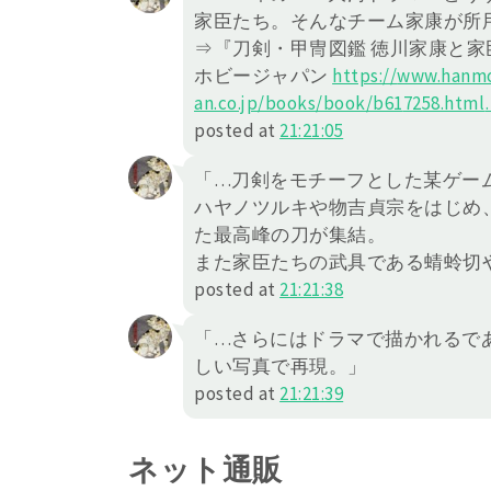
家臣たち。そんなチーム家康が所
⇒『刀剣・甲冑図鑑 徳川家康と家
ホビージャパン
https://
www.hanmo
an.co.jp/books/book/b61
7258.html
posted at
21:21:05
「…刀剣をモチーフとした某ゲー
ハヤノツルキや物吉貞宗をはじめ
た最高峰の刀が集結。
また家臣たちの武具である蜻蛉切
posted at
21:21:38
「…さらにはドラマで描かれるで
しい写真で再現。」
posted at
21:21:39
ネット通販