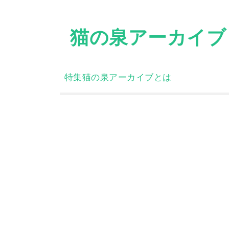
Skip
to
猫の泉アーカイブ
content
特集
猫の泉アーカイブとは