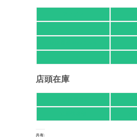
アマゾン
楽
Yahoo!ショッピング
紀伊國屋 Web Store
Ho
HMV
店頭在庫
紀伊國屋書店
旭屋倶楽部
東
共有: