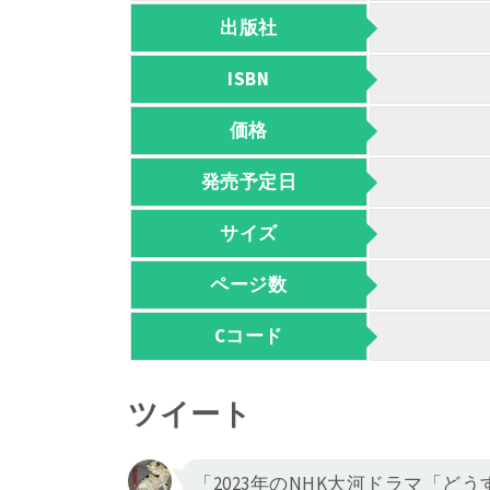
出版社
ISBN
価格
発売予定日
サイズ
ページ数
Cコード
ツイート
「2023年のNHK大河ドラマ「