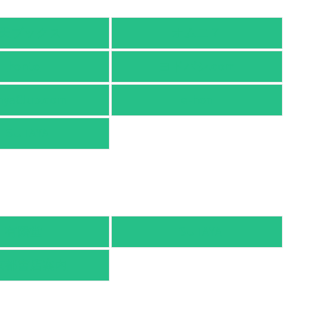
天ブックス
オムニ７
honto
ヨドバシ.com
nyaClub.com
e-hon
TSUTAYA
有隣堂
TSUTAYA
京都書店案内