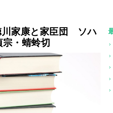
徳川家康と家臣団 ソハ
貞宗・蜻蛉切