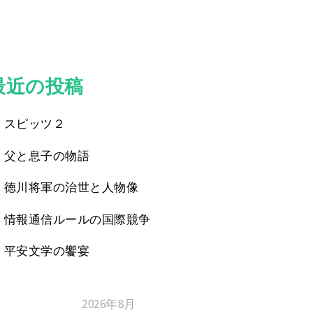
最近の投稿
スピッツ２
父と息子の物語
徳川将軍の治世と人物像
情報通信ルールの国際競争
平安文学の饗宴
2026年8月