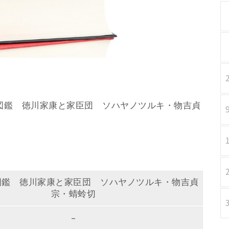
・甲冑図鑑 徳川家康と家臣団 ソハヤノツルキ・物吉貞
図鑑 徳川家康と家臣団 ソハヤノツルキ・物吉貞
宗・蜻蛉切
–