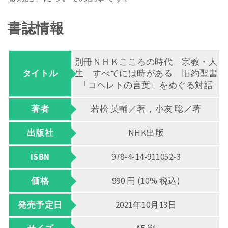
書誌情報
別冊ＮＨＫこころの時代 宗教・人
タイトル
生 すべてには時がある 旧約聖書
「コヘレトの言葉」をめぐる対話
著者
若松 英輔／著，小友 聡／著
出版社
NHK出版
ISBN
978-4-14-911052-3
価格
990 円 (10% 税込)
発売予定日
2021年10月13日