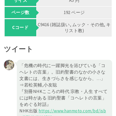
サイズ
A5 判
ページ数
192 ページ
C9416 (雑誌扱い, ムック・その他, キ
Cコード
リスト教)
ツイート
「危機の時代に一躍脚光を浴びている「コ
ヘレトの言葉」。旧約聖書のなかの小さな
文書には、生きづらさを感じなから、…」
⇒若松英輔,小友聡
『別冊NHKこころの時代 宗教・人生 すべて
には時がある 旧約聖書「コヘレトの言葉」
をめぐる対話』
NHK出版
https://
www.hanmoto.com/bd/isb