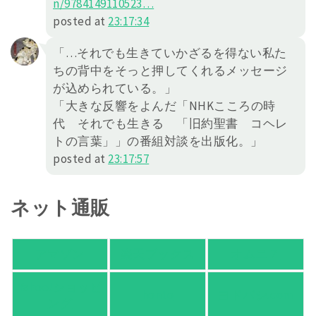
n/978414
9110523
…
posted at
23:17:34
「…それでも生きていかざるを得ない私た
ちの背中をそっと押してくれるメッセージ
が込められている。」
「大きな反響をよんだ「NHKこころの時
代 それでも生きる 「旧約聖書 コヘレ
トの言葉」」の番組対談を出版化。」
posted at
23:17:57
ネット通販
アマゾン
楽天ブックス
オムニ７
Yahoo!ショッピ
honto
ヨドバシ.com
ング