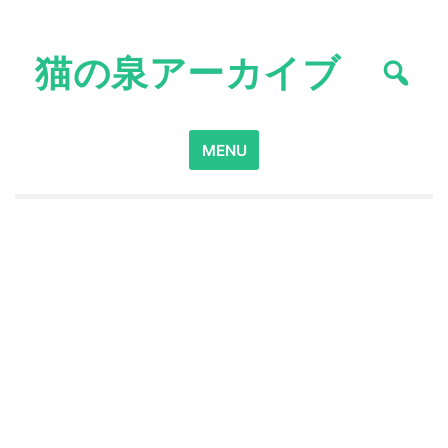
Skip
to
猫の泉アーカイブ
content
Search
MENU
for: