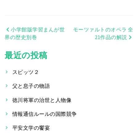
小学館版学習まんが世
モーツァルトのオペラ 全
投
界の歴史別巻
21作品の解説
稿
最近の投稿
ナ
ビ
スピッツ２
ゲ
父と息子の物語
ー
徳川将軍の治世と人物像
シ
情報通信ルールの国際競争
ョ
平安文学の饗宴
ン