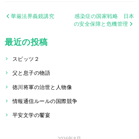
華厳法界義鏡講究
感染症の国家戦略 日本
投
の安全保障と危機管理
稿
最近の投稿
ナ
ビ
スピッツ２
ゲ
父と息子の物語
ー
徳川将軍の治世と人物像
シ
情報通信ルールの国際競争
ョ
平安文学の饗宴
ン
2026年8月