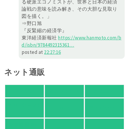
る硬派エコノミストが、世界と日本の経済
論戦の意味を読み解き、その大胆な見取り
図を描く。」
⇒野口旭
『反緊縮の経済学』
東洋経済新報社
https://
www.hanmoto.com/b
d/isbn/978449
2315361
…
posted at
22:27:16
ネット通販
アマゾン
楽天ブックス
オムニ７
Yahoo!ショッピ
honto
ヨドバシ.com
ング
紀伊國屋 Web
HonyaClub.com
e-hon