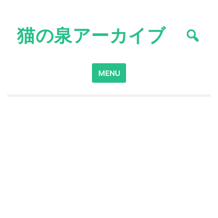
Skip
to
猫の泉アーカイブ
content
Search
MENU
for: