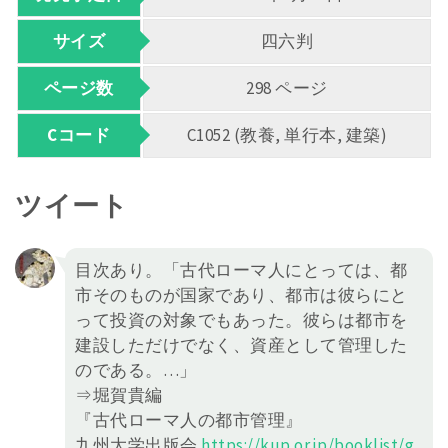
サイズ
四六判
ページ数
298 ページ
Cコード
C1052 (教養, 単行本, 建築)
ツイート
目次あり。「古代ローマ人にとっては、都
市そのものが国家であり、都市は彼らにと
って投資の対象でもあった。彼らは都市を
建設しただけでなく、資産として管理した
のである。…」
⇒堀賀貴編
『古代ローマ人の都市管理』
九州大学出版会
https://
kup.or.jp/booklist/g