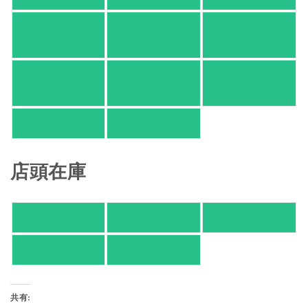
Yahoo!ショッピ
honto
ヨドバシ.com
ング
紀伊國屋 Web
HonyaClub.com
e-hon
Store
HMV
TSUTAYA
店頭在庫
紀伊國屋書店
有隣堂
TSUTAYA
旭屋倶楽部
東京都書店案内
共有: