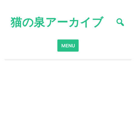
Skip
to
猫の泉アーカイブ
content
Search
MENU
for: