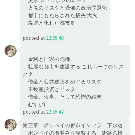
洪水:ストラボンのローマ
火災のリスクと恐怖の政治問題化
都市にもたらされた損失:大火
廃墟と化した都市群
…
posted at
22:55:46
…
金利と国家の危機
壮麗な都市を建設する:これも一つのリス
ク？
借金と公共建築をめぐるリスク
不動産投資とリスク
借金、火事、そして恐怖の結末
むすびに
posted at
22:55:47
第三章 ポンペイの都市インフラ 下水道
ポンペイの街並みを観察する 街路の構