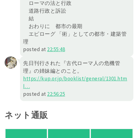
ローマの法と行政
道路行政と訴訟
結
おわりに 都市の最期
エピローグ 「術」としての都市・建築管
理
posted at
22:55:48
先日刊行された『古代ローマ人の危機管
理』の姉妹編とのこと。
https://
kup.or.jp/booklist/gener
al/1301.htm
l
…
posted at
22:56:25
ネット通販
アマゾン
楽天ブックス
オムニ７