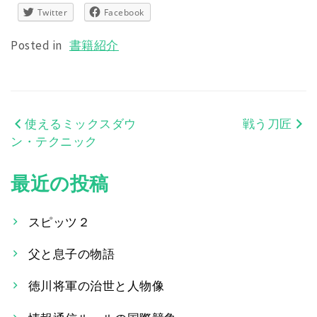
Twitter
Facebook
Posted in
書籍紹介
使えるミックスダウ
戦う刀匠
投
ン・テクニック
稿
最近の投稿
ナ
ビ
スピッツ２
ゲ
父と息子の物語
ー
徳川将軍の治世と人物像
シ