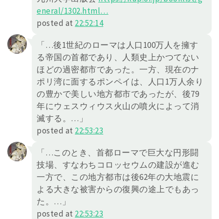
ener
al/1302.html
…
posted at
22:52:14
「…後1世紀のローマは人口100万人を擁す
る帝国の首都であり、人類史上かつてない
ほどの過密都市であった。一方、現在のナ
ポリ湾に面するポンペイは、人口1万人余り
の豊かで美しい地方都市であったが、後79
年にウェスウィウス火山の噴火によって消
滅する。…」
posted at
22:53:23
「…このとき、首都ローマで巨大な円形闘
技場、すなわちコロッセウムの建設が進む
一方で、この地方都市は後62年の大地震に
よる大きな被害からの復興の途上でもあっ
た。…」
posted at
22:53:23