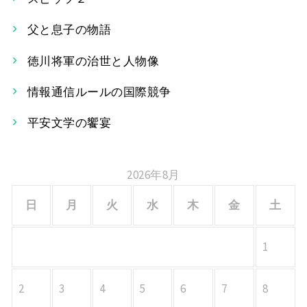
ビ
父と息子の物語
ゲ
ー
徳川将軍の治世と人物像
シ
情報通信ルールの国際競争
ョ
平安文学の饗宴
ン
2026年8月
日
月
火
水
木
金
土
1
2
3
4
5
6
7
8