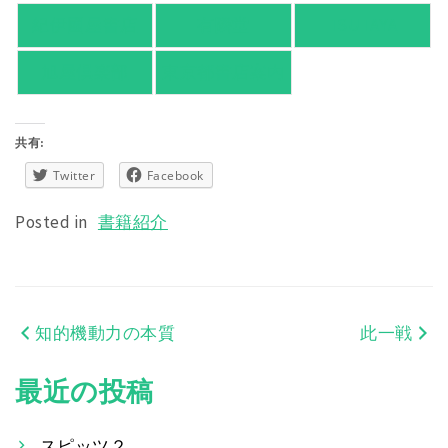
紀伊國屋書店
有隣堂
TSUTAYA
旭屋倶楽部
東京都書店案内
共有:
Twitter
Facebook
Posted in
書籍紹介
知的機動力の本質
此一戦
投
稿
最近の投稿
ナ
スピッツ２