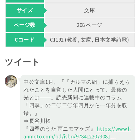
サイズ
文庫
ページ数
208 ページ
Cコード
C1192 (教養, 文庫, 日本文学詩歌)
ツイート
中公文庫1月。「「カルマの網」に捕らえら
れたことを自覚した人間にとって、最後の
光とは――。読売新聞に連載中のコラム
「四季」の二〇二〇年四月から一年分を収
録。」
⇒長谷川櫂
『四季のうた 雨ニモマケズ』
https://
www.h
anmoto.com/bd/isbn/978412
2073081
…