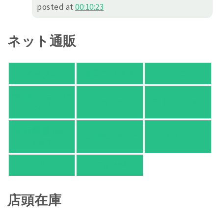
posted at
00:10:23
ネット通販
アマゾン
楽天ブックス
オムニ７
Yahoo!ショッピ
honto
ヨドバシ.com
ング
紀伊國屋 Web
HonyaClub.com
e-hon
Store
HMV
TSUTAYA
店頭在庫