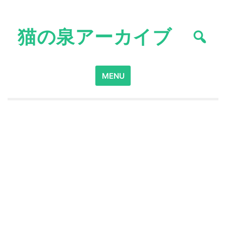
Skip
to
猫の泉アーカイブ
content
Search
MENU
for: