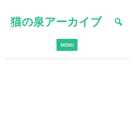
Skip
to
猫の泉アーカイブ
content
Search
MENU
for: