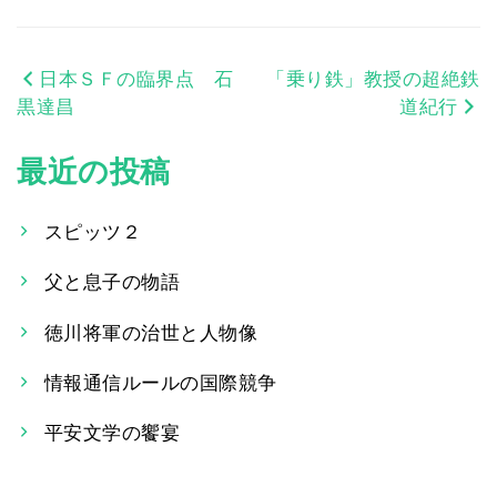
日本ＳＦの臨界点 石
「乗り鉄」教授の超絶鉄
投
黒達昌
道紀行
稿
最近の投稿
ナ
ビ
スピッツ２
ゲ
父と息子の物語
ー
徳川将軍の治世と人物像
シ
情報通信ルールの国際競争
ョ
平安文学の饗宴
ン