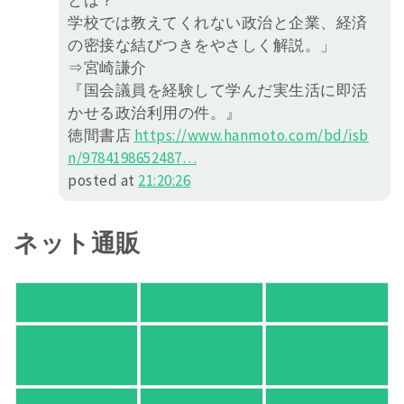
とは？
学校では教えてくれない政治と企業、経済
の密接な結びつきをやさしく解説。」
⇒宮崎謙介
『国会議員を経験して学んだ実生活に即活
かせる政治利用の件。』
徳間書店
https://
www.hanmoto.com/bd/isb
n/978419
8652487
…
posted at
21:20:26
ネット通販
アマゾン
楽天ブックス
オムニ７
Yahoo!ショッピ
honto
ヨドバシ.com
ング