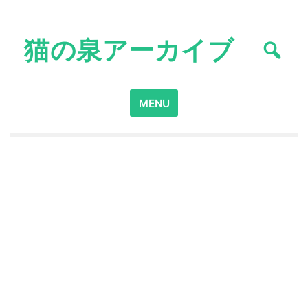
Skip
to
猫の泉アーカイブ
content
Search
MENU
for: