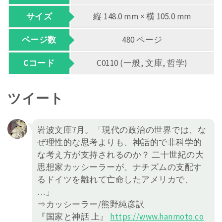
サイズ
縦 148.0 mm × 横 105.0 mm
ページ数
480 ページ
Cコード
C0110 (一般, 文庫, 哲学)
ツイート
岩波文庫7月。「現代の政治の世界では、な
ぜ理性的な思考よりも、神話的で非科学的
な考え方が支持されるのか？ 二十世紀の大
思想家カッシーラーが、ナチズムの支配す
るドイツを離れて亡命したアメリカで、
…」
⇒カッシーラー/熊野純彦訳
『国家と神話 上』
https://
www.hanmoto.co