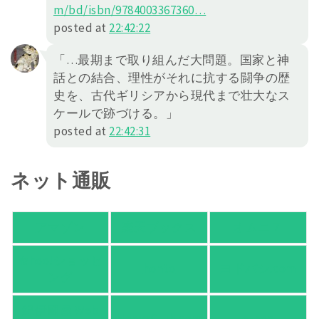
m/bd/isbn/978400
3367360
…
posted at
22:42:22
「…最期まで取り組んだ大問題。国家と神
話との結合、理性がそれに抗する闘争の歴
史を、古代ギリシアから現代まで壮大なス
ケールで跡づける。」
posted at
22:42:31
ネット通販
アマゾン
楽天ブックス
オムニ７
Yahoo!ショッピ
honto
ヨドバシ.com
ング
紀伊國屋 Web
HonyaClub.com
e-hon