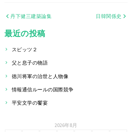
丹下健三建築論集
日韓関係史
投
稿
最近の投稿
ナ
スピッツ２
ビ
父と息子の物語
ゲ
ー
徳川将軍の治世と人物像
シ
情報通信ルールの国際競争
ョ
平安文学の饗宴
ン
2026年8月