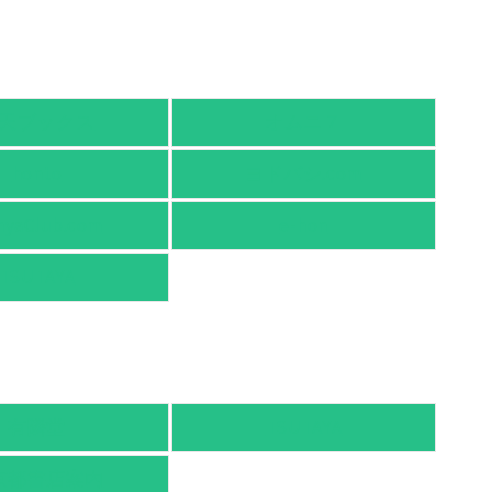
天ブックス
オムニ７
honto
ヨドバシ.com
nyaClub.com
e-hon
TSUTAYA
有隣堂
TSUTAYA
京都書店案内