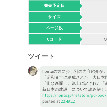
発売予定日
サイズ
ページ数
Cコード
C
ツイート
hontoの方に少し別の内容紹介が
「昭和９年に結成された、大日本
「街頭新聞」。紙上に記された「
新日本の建設」について読み解く
https://
honto.jp/netstore/pd-bo
ok
posted at
22:49:22