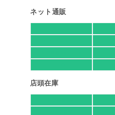
ネット通販
アマゾン
楽
Yahoo!ショッピング
紀伊國屋 Web Store
Ho
HMV
店頭在庫
紀伊國屋書店
旭屋倶楽部
東