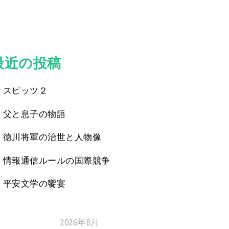
最近の投稿
スピッツ２
父と息子の物語
徳川将軍の治世と人物像
情報通信ルールの国際競争
平安文学の饗宴
2026年8月