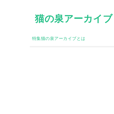
Skip
to
猫の泉アーカイブ
content
特集
猫の泉アーカイブとは