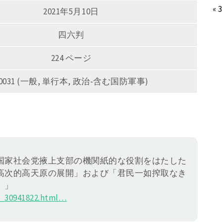
« 
2021年5月10日
四六判
224 ページ
0031 (一般, 単行本, 政治-含む国防軍事)
。
国家社会党掖上支部の機関紙的な役割をはたした
高次的高天原の展開」および「君民一如搾取なき
。」
_30941822.html
…