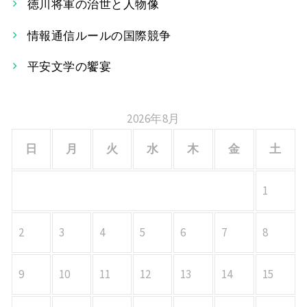
徳川将軍の治世と人物像
シ
情報通信ルールの国際競争
ョ
平安文学の饗宴
ン
2026年8月
日
月
火
水
木
金
土
1
2
3
4
5
6
7
8
9
10
11
12
13
14
15