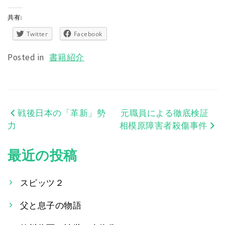
共有:
Twitter
Facebook
Posted in
書籍紹介
戦後日本の「革新」勢
元職員による徹底検証
投
力
相模原障害者殺傷事件
稿
最近の投稿
ナ
ビ
スピッツ２
ゲ
父と息子の物語
ー