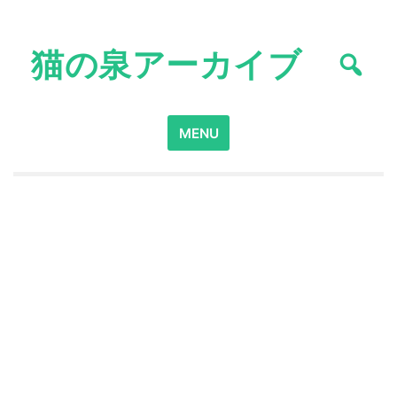
Skip
to
猫の泉アーカイブ
content
Search
MENU
for: