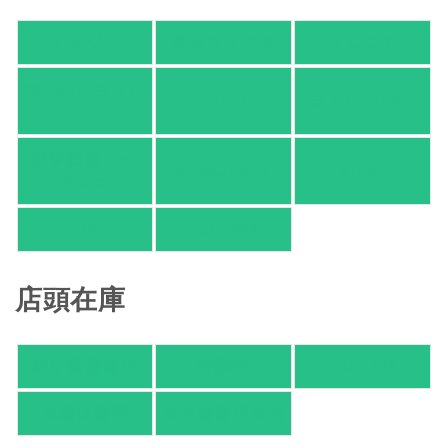
アマゾン
楽天ブックス
オムニ７
Yahoo!ショッピ
honto
ヨドバシ.com
ング
紀伊國屋 Web
HonyaClub.com
e-hon
Store
HMV
TSUTAYA
店頭在庫
紀伊國屋書店
有隣堂
TSUTAYA
旭屋倶楽部
東京都書店案内