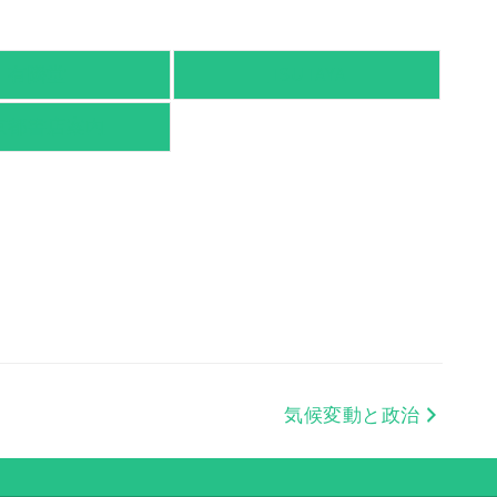
有隣堂
TSUTAYA
京都書店案内
気候変動と政治