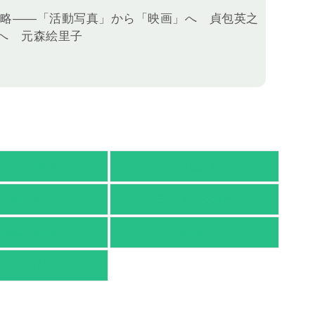
戦略――「活動写真」から「映画」へ 貞包英之
へ 元森絵里子
天ブックス
オムニ７
honto
ヨドバシ.com
nyaClub.com
e-hon
TSUTAYA