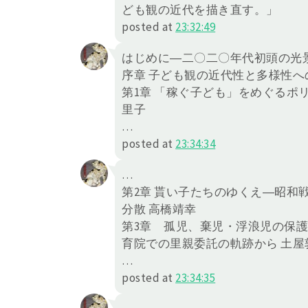
ども観の近代を描き直す。」
posted at
23:32:49
はじめに―二〇二〇年代初頭の光景
序章 子ども観の近代性と多様性へ
第1章 「稼ぐ子ども」をめぐるポ
里子
…
posted at
23:34:34
…
第2章 貰い子たちのゆくえ―昭和
分散 高橋靖幸
第3章 孤児、棄児・浮浪児の保
育院での里親委託の軌跡から 土屋
…
posted at
23:34:35