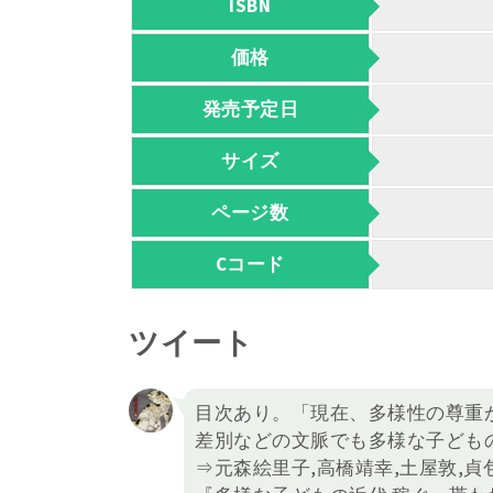
ISBN
価格
発売予定日
サイズ
ページ数
Cコード
ツイート
目次あり。「現在、多様性の尊重
差別などの文脈でも多様な子ども
⇒元森絵里子,高橋靖幸,土屋敦,貞