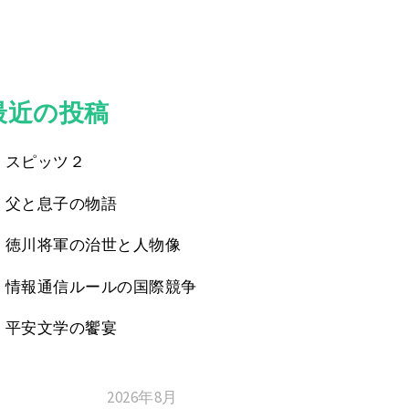
最近の投稿
スピッツ２
父と息子の物語
徳川将軍の治世と人物像
情報通信ルールの国際競争
平安文学の饗宴
2026年8月