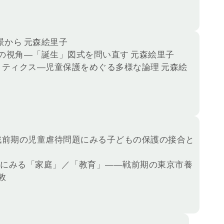
から 元森絵里子
の視角―「誕生」図式を問い直す 元森絵里子
リティクス―児童保護をめぐる多様な論理 元森絵
戦前期の児童虐待問題にみる子どもの保護の接合と
護にみる「家庭」／「教育」――戦前期の東京市養
敦