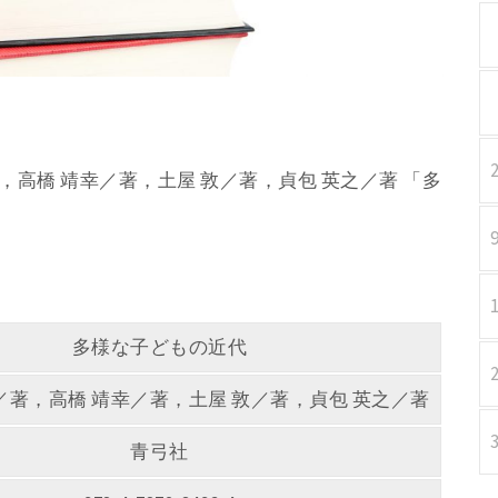
／著，高橋 靖幸／著，土屋 敦／著，貞包 英之／著 「多
。
多様な子どもの近代
／著，高橋 靖幸／著，土屋 敦／著，貞包 英之／著
青弓社