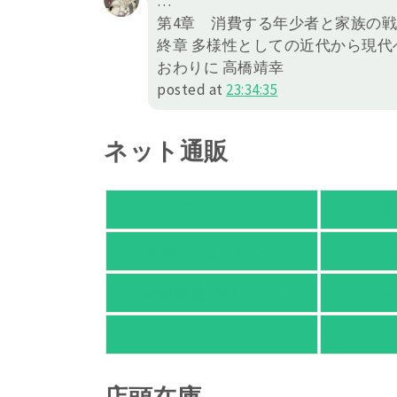
…
第4章 消費する年少者と家族の
終章 多様性としての近代から現代
おわりに 高橋靖幸
posted at
23:34:35
ネット通販
アマゾン
楽
Yahoo!ショッピング
紀伊國屋 Web Store
Ho
HMV
店頭在庫