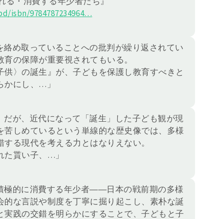
われる・消費する年少者たち』
d/isbn/978478
7234964
…
を絡め取っていることへの批判が繰り返されてい
教育の保障が重要視されてもいる。
子供〉の誕生』が、子どもを保護し教育すべきと
らかにし、…」
。だが、近代になって「誕生」した子ども観が現
を苦しめているという単線的な歴史像では、多様
錯する現代を考える力とはなりえない。
れた貰い子、…」
積極的に消費する年少者――日本の戦前期の多様
会的な言説や制度を丁寧に掘り起こし、素朴な誕
と実践の交錯を明らかにすることで、子どもと子