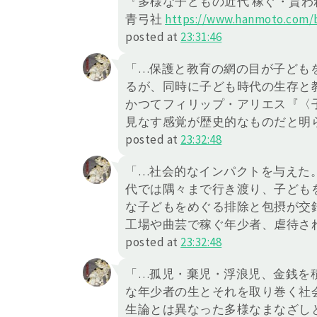
『多様な子どもの近代 稼ぐ・貰
青弓社
https://
www.hanmoto.com/b
posted at
23:31:46
「…保護と教育の網の目が子ども
るが、同時に子ども時代の生存と
かつてフィリップ・アリエス『〈
見なす感覚が歴史的なものだと明
posted at
23:32:48
「…社会的なインパクトを与えた
代では隅々まで行き渡り、子ども
な子どもをめぐる排除と包摂が交
工場や曲芸で稼ぐ年少者、虐待さ
posted at
23:32:48
「…孤児・棄児・浮浪児、金銭を
な年少者の生とそれを取り巻く社
生論とは異なった多様なまなざし