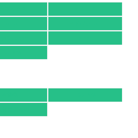
天ブックス
オムニ７
honto
ヨドバシ.com
nyaClub.com
e-hon
TSUTAYA
有隣堂
TSUTAYA
京都書店案内