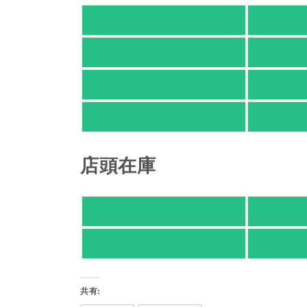
アマゾン
楽
Yahoo!ショッピング
紀伊國屋 Web Store
Ho
HMV
店頭在庫
紀伊國屋書店
旭屋倶楽部
東
共有: