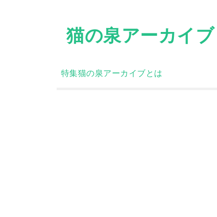
Skip
to
猫の泉アーカイブ
content
特集
猫の泉アーカイブとは