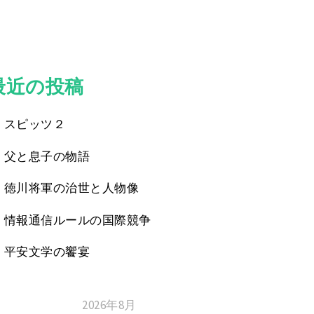
最近の投稿
スピッツ２
父と息子の物語
徳川将軍の治世と人物像
情報通信ルールの国際競争
平安文学の饗宴
2026年8月