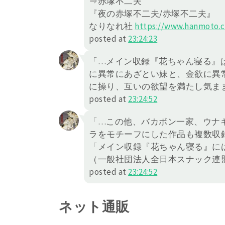
⇒赤塚不二夫
『夜の赤塚不二夫/赤塚不二夫』
なりなれ社
https://
www.hanmoto.c
posted at
23:24:23
「…メイン収録『花ちゃん寝る』
に異常にあざとい妹と、金欲に異
に操り、互いの欲望を満たし気ま
posted at
23:24:52
「…この他、バカボン一家、ウナ
ラをモチーフにした作品も複数収録
「メイン収録『花ちゃん寝る』には
（一般社団法人全日本スナック連
posted at
23:24:52
ネット通販