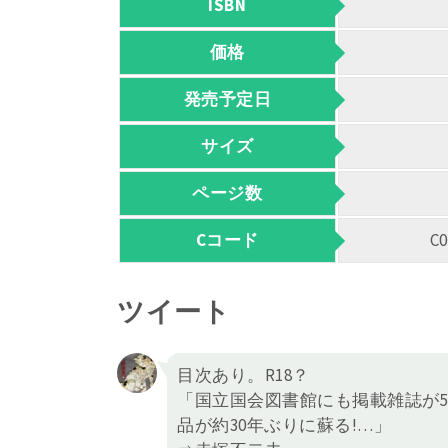
ISBN
価格
発売予定日
サイズ
ページ数
Cコード
C
ツイート
目次あり。R18？
「国立国会図書館にも掲載雑誌が
品が約30年ぶりに蘇る!…」