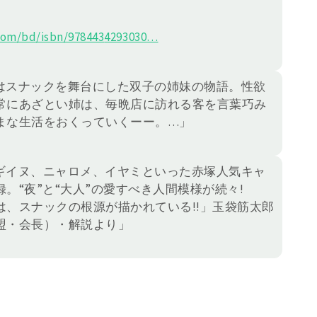
om/bd/isbn/978443
4293030
…
はスナックを舞台にした双子の姉妹の物語。性欲
常にあざとい姉は、毎晩店に訪れる客を言葉巧み
まな生活をおくっていくーー。…」
ギイヌ、ニャロメ、イヤミといった赤塚人気キャ
。“夜”と“大人”の愛すべき人間模様が続々!
、スナックの根源が描かれている!!」玉袋筋太郎
盟・会長）・解説より」