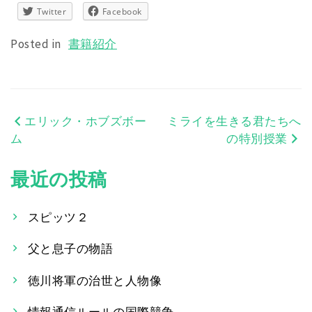
Twitter
Facebook
Posted in
書籍紹介
エリック・ホブズボー
ミライを生きる君たちへ
投
ム
の特別授業
稿
最近の投稿
ナ
ビ
スピッツ２
ゲ
父と息子の物語
ー
徳川将軍の治世と人物像
シ