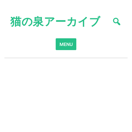
Skip
to
猫の泉アーカイブ
content
Search
MENU
for: