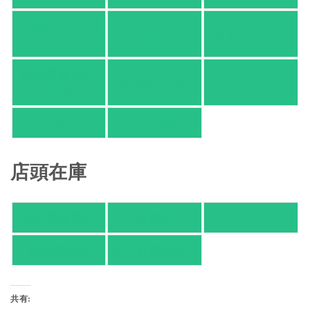
Yahoo!ショッピ
honto
ヨドバシ.com
ング
紀伊國屋 Web
HonyaClub.com
e-hon
Store
HMV
TSUTAYA
店頭在庫
紀伊國屋書店
有隣堂
TSUTAYA
旭屋倶楽部
東京都書店案内
共有: