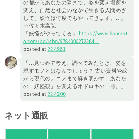
の都からあなたの隣まで、姿を変え場所を
変え、自然と社会のなかで生きる人間めざ
して、妖怪は何度でもやってきます。…」
⇒佐々木高弘
『妖怪がやってくる』
https://
www.hanmot
o.com/bd/isbn/978400
0272384
…
posted at
22:45:51
「…見つめて考え、調べてみたとき、姿を
現すモノとはなんでしょう？ 古い資料や絵
から現代のアニメまで解き明かす、あなた
の「妖怪観」を変えるオドロキの一冊。」
posted at
22:46:00
ネット通販
アマゾン
楽天ブックス
オムニ７