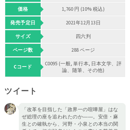
価格
1,760 円 (10% 税込)
発売予定日
2021年12月13日
サイズ
四六判
ページ数
288 ページ
C0095 (一般, 単行本, 日本文学、評
Cコード
論、随筆、その他)
ツイート
「改革を目指した「政界一の喧嘩屋」はな
ぜ総理の座を追われたのか――。安倍・麻
生との確執から、河野・小泉との本当の関