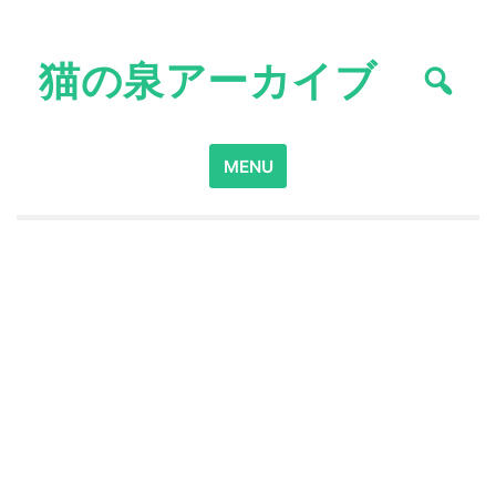
Skip
to
猫の泉アーカイブ
content
Search
MENU
for: