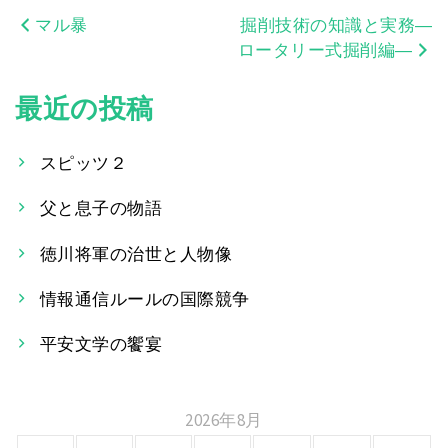
マル暴
掘削技術の知識と実務―
投
ロータリー式掘削編―
稿
最近の投稿
ナ
ビ
スピッツ２
ゲ
父と息子の物語
ー
徳川将軍の治世と人物像
シ
情報通信ルールの国際競争
ョ
平安文学の饗宴
ン
2026年8月