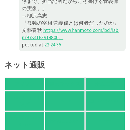
係まで、担当記者だからこそ書ける菅義偉
の実像。」
⇒柳沢高志
『孤独の宰相 菅義偉とは何者だったのか』
文藝春秋
https://
www.hanmoto.com/bd/isb
n/978416
3914800
…
posted at
22:24:35
ネット通販
アマゾン
楽天ブックス
オムニ７
Yahoo!ショッピ
honto
ヨドバシ.com
ング
紀伊國屋 Web
HonyaClub.com
e-hon
Store