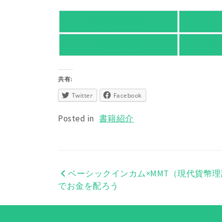
紀伊國屋書店
旭屋倶楽部
東
共有:
Twitter
Facebook
Posted in
書籍紹介
ベーシックインカム×MMT（現代貨幣理
投
でお金を配ろう
稿
ナ