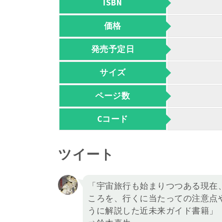
ISBN
価格
発売予定日
サイズ
ページ数
Cコード
ツイート
「宇宙旅行も始まりつつある現在
ころを、行くに当たっての注意点
うに解説した近未来ガイド書籍」