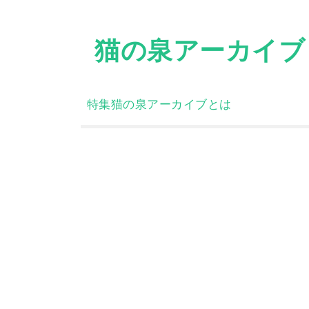
Skip
to
猫の泉アーカイブ
content
特集
猫の泉アーカイブとは