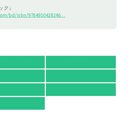
ック』
om/bd/isbn/978491
0428246
…
天ブックス
オムニ７
honto
ヨドバシ.com
nyaClub.com
e-hon
TSUTAYA