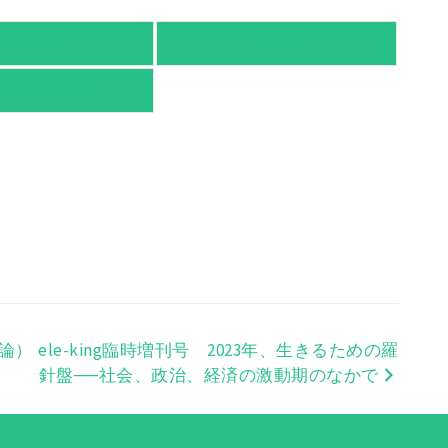
有隣堂
TSUTAYA
京都書店案内
論）
ele-king臨時増刊号 2023年、生きるための羅
針盤──社会、政治、経済の激動期のなかで