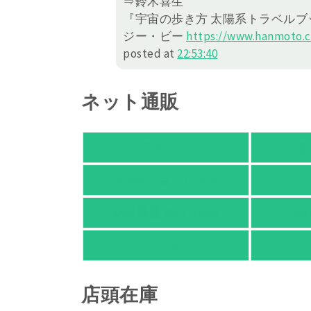
⇒鈴木喜生
『宇宙の歩き方 太陽系トラベルブ
ジー・ビー
https://
www.hanmoto.c
posted at
22:53:40
ネット通販
アマゾン
楽
Yahoo!ショッピング
紀伊國屋 Web Store
Ho
HMV
店頭在庫