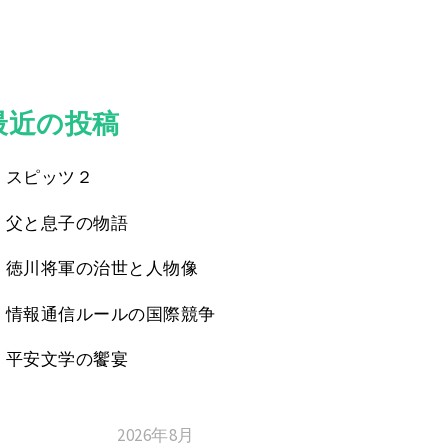
最近の投稿
スピッツ２
父と息子の物語
徳川将軍の治世と人物像
情報通信ルールの国際競争
平安文学の饗宴
2026年8月