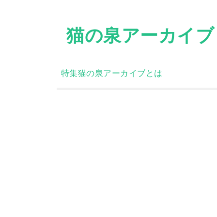
Skip
to
猫の泉アーカイブ
content
特集
猫の泉アーカイブとは