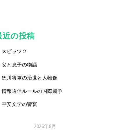
最近の投稿
スピッツ２
父と息子の物語
徳川将軍の治世と人物像
情報通信ルールの国際競争
平安文学の饗宴
2026年8月