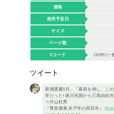
価格
発売予定日
サイズ
ページ数
Cコード
C0395
ツイート
新潮選書5月。「幕府を倒し、こ
学だった! 徳川光圀から三島由紀
⇒片山杜秀
『尊皇攘夷 水戸学の四百年』
http