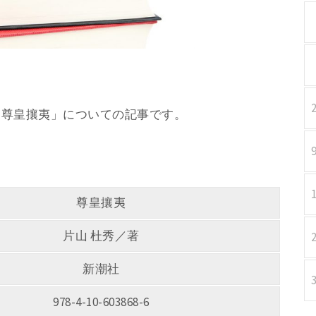
著 「尊皇攘夷」についての記事です。
尊皇攘夷
片山 杜秀／著
新潮社
978-4-10-603868-6