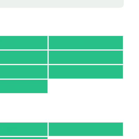
天ブックス
オムニ７
honto
ヨドバシ.com
nyaClub.com
e-hon
TSUTAYA
有隣堂
TSUTAYA