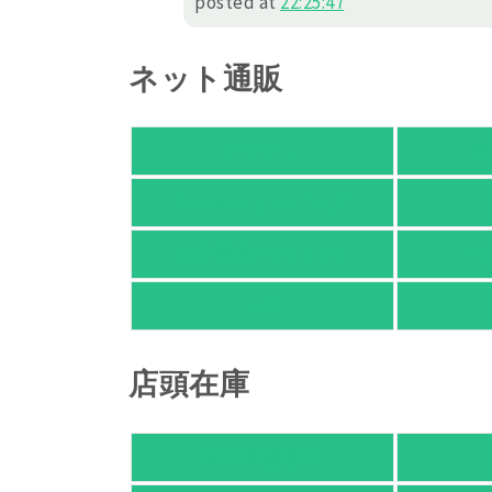
posted at
22:25:47
ネット通販
アマゾン
楽
Yahoo!ショッピング
紀伊國屋 Web Store
Ho
HMV
店頭在庫
紀伊國屋書店