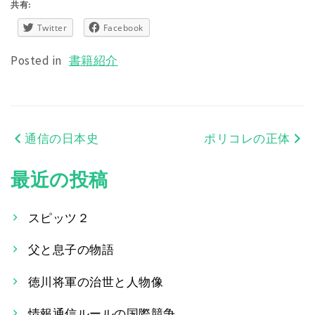
共有:
Twitter
Facebook
Posted in
書籍紹介
通信の日本史
ポリコレの正体
投
稿
最近の投稿
ナ
スピッツ２
ビ
父と息子の物語
ゲ
ー
徳川将軍の治世と人物像
シ
情報通信ルールの国際競争