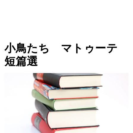
小鳥たち マトゥーテ
短篇選