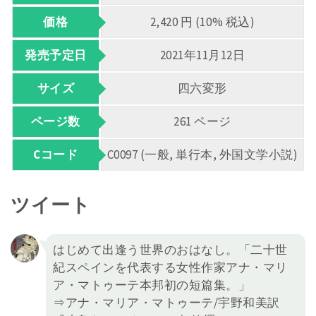
価格
2,420 円 (10% 税込)
発売予定日
2021年11月12日
サイズ
四六変形
ページ数
261 ページ
Cコード
C0097 (一般, 単行本, 外国文学小説)
ツイート
はじめて出逢う世界のおはなし。「二十世
紀スペインを代表する女性作家アナ・マリ
ア・マトゥーテ本邦初の短篇集。」
⇒アナ・マリア・マトゥーテ/宇野和美訳