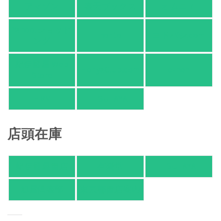
アマゾン
楽天ブックス
オムニ７
Yahoo!ショッピ
honto
ヨドバシ.com
ング
紀伊國屋 Web
HonyaClub.com
e-hon
Store
HMV
TSUTAYA
店頭在庫
紀伊國屋書店
有隣堂
TSUTAYA
旭屋倶楽部
東京都書店案内