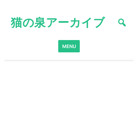
Skip
to
猫の泉アーカイブ
content
Search
MENU
for: