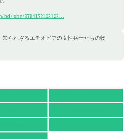
訳
/bd/isbn/978415
2102102
…
、知られざるエチオピアの女性兵士たちの物
天ブックス
オムニ７
honto
ヨドバシ.com
nyaClub.com
e-hon