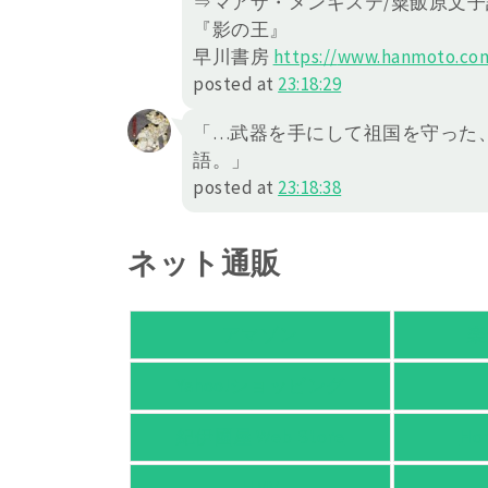
⇒マアザ・メンギステ/粟飯原文子
『影の王』
早川書房
https://
www.hanmoto.com
posted at
23:18:29
「…武器を手にして祖国を守った
語。」
posted at
23:18:38
ネット通販
アマゾン
楽
Yahoo!ショッピング
紀伊國屋 Web Store
Ho