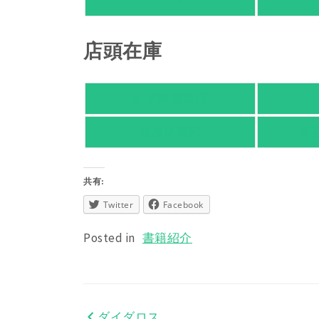
HMV
店頭在庫
紀伊國屋書店
旭屋倶楽部
東
共有:
Twitter
Facebook
Posted in
書籍紹介
ダイダロス