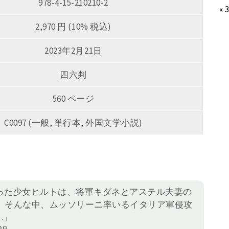
978-4-15-210210-2
« 
2,970 円 (10% 税込)
2023年2月21日
四六判
560 ページ
C0097 (一般, 単行本, 外国文学小説)
なった少女ヒルトは、将軍キダネとアステル夫妻の
。そんな中、ムッソリーニ率いるイタリア軍侵攻
…」