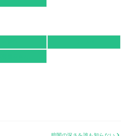
TSUTAYA
有隣堂
TSUTAYA
京都書店案内
暗闇の深さを誰も知らない