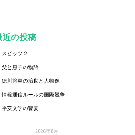
最近の投稿
スピッツ２
父と息子の物語
徳川将軍の治世と人物像
情報通信ルールの国際競争
平安文学の饗宴
2026年8月