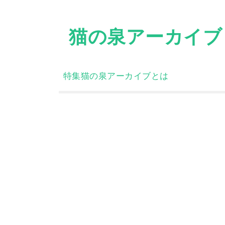
Skip
to
猫の泉アーカイブ
content
特集
猫の泉アーカイブとは