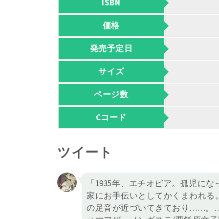
ISBN
価格
発売予定日
サイズ
ページ数
Cコード
ツイート
「1935年、エチオピア。孤児に
家にお手伝いとしてかくまわれる
の足音が近づいてきており……。