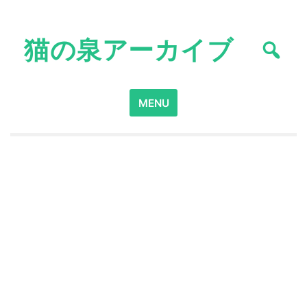
Skip
to
猫の泉アーカイブ
content
Search
MENU
for: