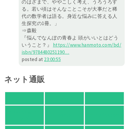
のはざまで、ややこしく考え、うろうろす
る。若い頃はそんなことこそが大事だと稀
代の数学者は語る。身近な悩みに答える人
生探究の1冊。」
⇒森毅
『悩んでなんぼの青春よ 頭がいいとはどう
いうこと？』
https://
www.hanmoto.com/bd/
isbn/978448
0251190
…
posted at
23:00:55
ネット通販
アマゾン
楽天ブックス
オムニ７
Yahoo!ショッピ
honto
ヨドバシ.com
ング