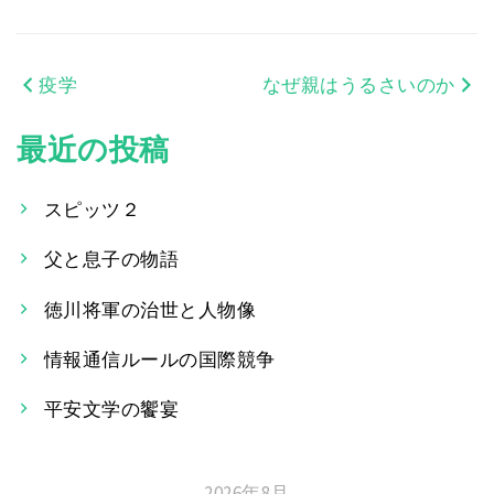
疫学
なぜ親はうるさいのか
投
稿
最近の投稿
ナ
スピッツ２
ビ
父と息子の物語
ゲ
ー
徳川将軍の治世と人物像
シ
情報通信ルールの国際競争
ョ
平安文学の饗宴
ン
2026年8月