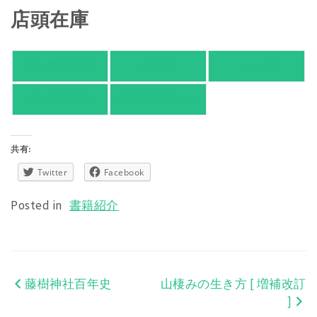
店頭在庫
紀伊國屋書店
有隣堂
TSUTAYA
旭屋倶楽部
東京都書店案内
共有:
Twitter
Facebook
Posted in
書籍紹介
藤樹神社百年史
山棲みの生き方 [ 増補改訂
投
]
稿