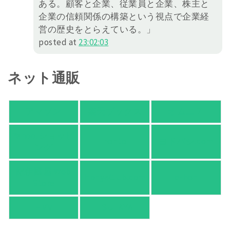
ある。顧客と企業、従業員と企業、株主と
企業の信頼関係の構築という視点で企業経
営の歴史をとらえている。」
posted at
23:02:03
ネット通販
アマゾン
楽天ブックス
オムニ７
Yahoo!ショッピ
honto
ヨドバシ.com
ング
紀伊國屋 Web
HonyaClub.com
e-hon
Store
HMV
TSUTAYA