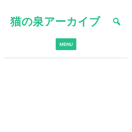
Skip
to
猫の泉アーカイブ
content
Search
MENU
for: