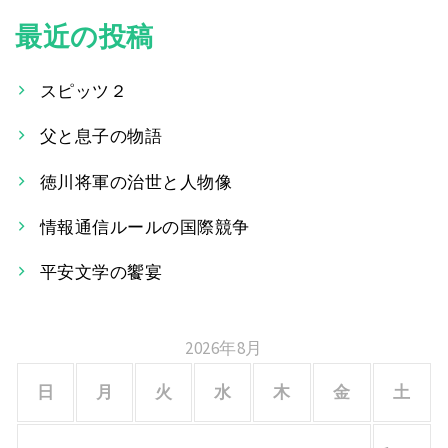
最近の投稿
ナ
ビ
スピッツ２
ゲ
父と息子の物語
ー
徳川将軍の治世と人物像
シ
情報通信ルールの国際競争
ョ
平安文学の饗宴
ン
2026年8月
日
月
火
水
木
金
土