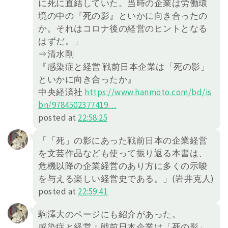
に死に直結していた。当時の企業は労働環
境の中の『死の影』といかに向き合ったの
か。それはコロナ後の経営のヒントとなる
はずだ。」
⇒清水剛
『感染症と経営 戦前日本企業は「死の影」
といかに向き合ったか』
中央経済社
https://
www.hanmoto.com/bd/is
bn/978450
2377419
…
posted at
22:58:25
「「死」の影にあった戦前日本の企業経営
を文芸作品なども使って振り返る本書は、
危機以降の企業経営のあり方に多くの示唆
を与える楽しい経営史である。」(岩井克人)
posted at
22:59:41
駒澤大のページにも紹介があった。
感染症と経営：戦前日本企業は「死の影」