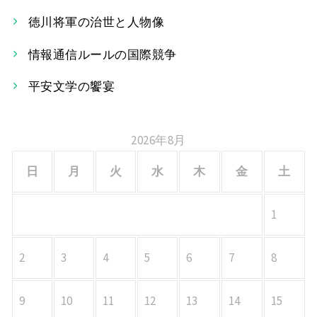
ー
徳川将軍の治世と人物像
シ
情報通信ルールの国際競争
ョ
平安文学の饗宴
ン
2026年8月
日
月
火
水
木
金
土
1
2
3
4
5
6
7
8
9
10
11
12
13
14
15