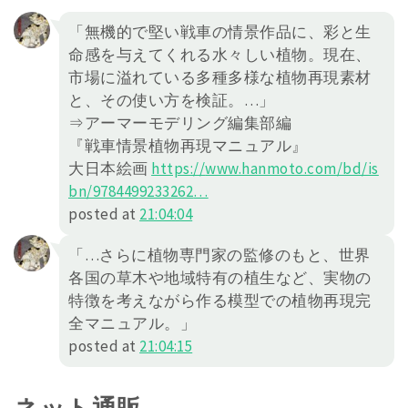
「無機的で堅い戦車の情景作品に、彩と生
命感を与えてくれる水々しい植物。現在、
市場に溢れている多種多様な植物再現素材
と、その使い方を検証。…」
⇒アーマーモデリング編集部編
『戦車情景植物再現マニュアル』
大日本絵画
https://
www.hanmoto.com/bd/is
bn/978449
9233262
…
posted at
21:04:04
「…さらに植物専門家の監修のもと、世界
各国の草木や地域特有の植生など、実物の
特徴を考えながら作る模型での植物再現完
全マニュアル。」
posted at
21:04:15