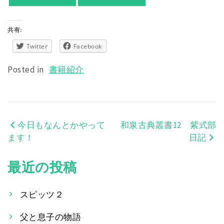
共有:
Twitter
Facebook
Posted in
書籍紹介
今日もなんとかやって
和泉古典叢書12 紫式部
投
ます！
日記
稿
最近の投稿
ナ
ビ
スピッツ２
ゲ
父と息子の物語