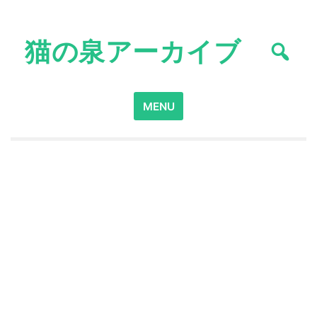
Skip
to
猫の泉アーカイブ
content
Search
MENU
for: