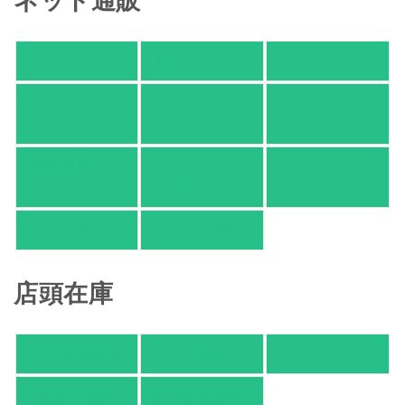
ネット通販
アマゾン
楽天ブックス
オムニ７
Yahoo!ショッピ
honto
ヨドバシ.com
ング
紀伊國屋 Web
HonyaClub.com
e-hon
Store
HMV
TSUTAYA
店頭在庫
紀伊國屋書店
有隣堂
TSUTAYA
旭屋倶楽部
東京都書店案内