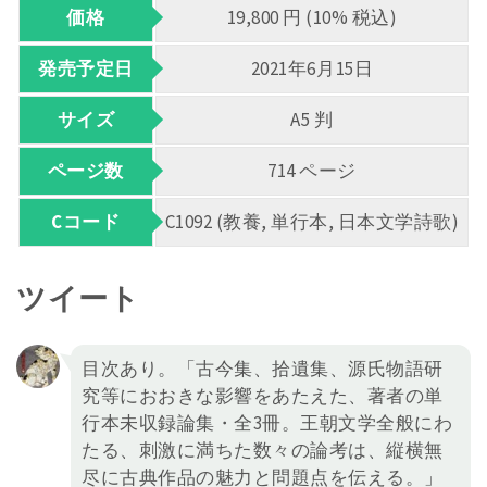
価格
19,800 円 (10% 税込)
発売予定日
2021年6月15日
サイズ
A5 判
ページ数
714 ページ
Cコード
C1092 (教養, 単行本, 日本文学詩歌)
ツイート
目次あり。「古今集、拾遺集、源氏物語研
究等におおきな影響をあたえた、著者の単
行本未収録論集・全3冊。王朝文学全般にわ
たる、刺激に満ちた数々の論考は、縦横無
尽に古典作品の魅力と問題点を伝える。」