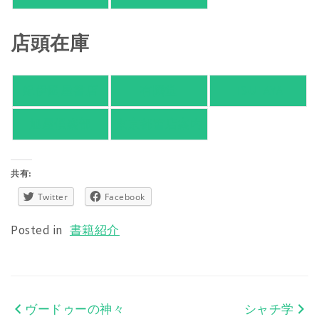
店頭在庫
紀伊國屋書店
有隣堂
TSUTAYA
旭屋倶楽部
東京都書店案内
共有:
Twitter
Facebook
Posted in
書籍紹介
ヴードゥーの神々
シャチ学
投