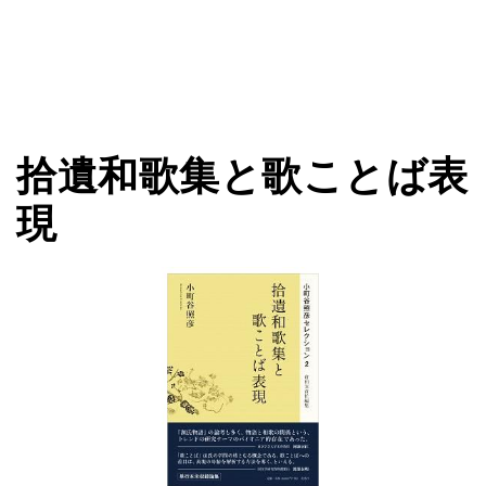
拾遺和歌集と歌ことば表
現