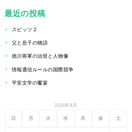
稿
最近の投稿
ナ
スピッツ２
ビ
父と息子の物語
ゲ
ー
徳川将軍の治世と人物像
シ
情報通信ルールの国際競争
ョ
平安文学の饗宴
ン
2026年8月
日
月
火
水
木
金
土