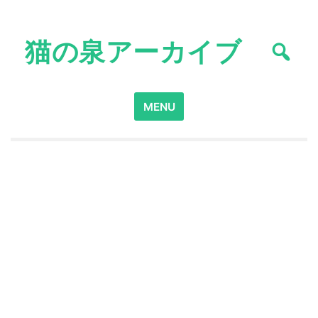
Skip
to
猫の泉アーカイブ
content
Search
MENU
for: