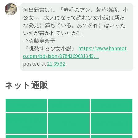
河出新書6月。「赤毛のアン、若草物語、小
公女……大人になって読む少女小説は新た
な発見に満ちている。あの名作にはいった
い何が書かれていたか?」
⇒斎藤美奈子
『挑発する少女小説』
https://
www.hanmot
o.com/bd/isbn/978430
9631349
…
posted at
21:39:32
ネット通販
アマゾン
楽天ブックス
オムニ７
Yahoo!ショッピ
honto
ヨドバシ.com
ング