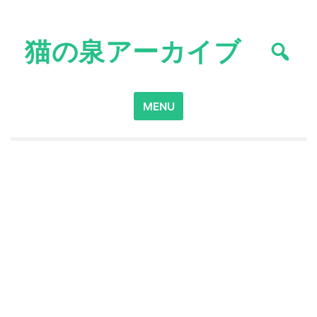
Skip
to
猫の泉アーカイブ
content
Search
MENU
for: