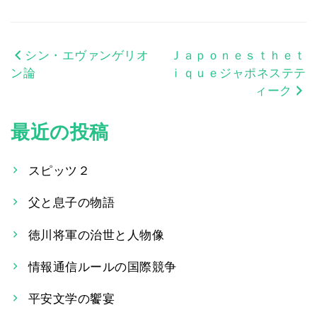
シン・エヴァンゲリオ
Ｊａｐｏｎｅｓｔｈｅｔ
投
ン論
ｉｑｕｅジャポネステテ
稿
ィーク
ナ
最近の投稿
ビ
ゲ
スピッツ２
ー
父と息子の物語
シ
徳川将軍の治世と人物像
ョ
情報通信ルールの国際競争
ン
平安文学の饗宴