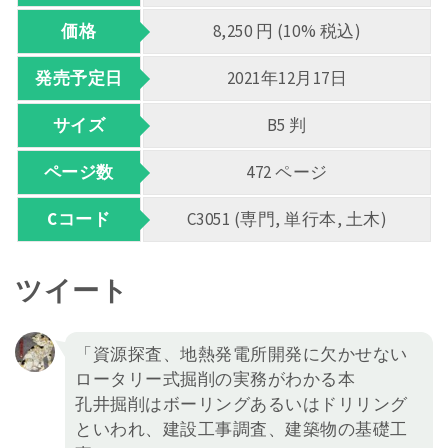
価格
8,250 円 (10% 税込)
発売予定日
2021年12月17日
サイズ
B5 判
ページ数
472 ページ
Cコード
C3051 (専門, 単行本, 土木)
ツイート
「資源探査、地熱発電所開発に欠かせない
ロータリー式掘削の実務がわかる本
孔井掘削はボーリングあるいはドリリング
といわれ、建設工事調査、建築物の基礎工