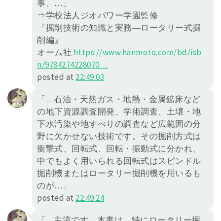
事、…」
⇒学校法人ジオパワー学園監修
『掘削技術の知識と実務―ロータリー式掘
削編』
オーム社
https://
www.hanmoto.com/bd/isb
n/978427
4228070
…
posted at
22:49:03
「…石油・天然ガス・地熱・金属鉱床など
の地下資源調査開発、学術調査、土壌・地
下水汚染や地すべりの調査など広範囲の分
野に欠かせない技術です。その掘削方式は
衝撃式、回転式、回転・振動式に分かれ、
中でもよく用いられる回転式はスピンドル
掘削機またはロータリー掘削機を用いるも
のが…」
posted at
22:49:24
「…主流です。本書は、特にロータリー掘