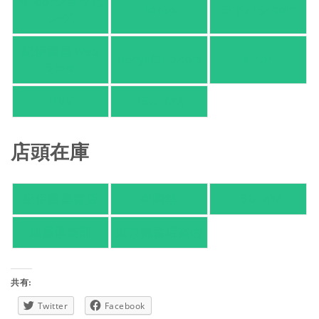
Yahoo!ショッピ
honto
ヨドバシ.com
ング
紀伊國屋 Web
HonyaClub.com
e-hon
Store
HMV
TSUTAYA
店頭在庫
紀伊國屋書店
有隣堂
TSUTAYA
旭屋倶楽部
東京都書店案内
共有:
Twitter
Facebook