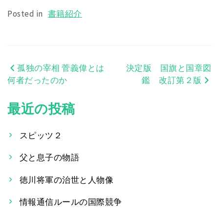
Posted in
書籍紹介
孤独の宰相 菅義偉とは
決定版 国旗と国章図
投
何者だったのか
鑑 改訂第２版
稿
最近の投稿
ナ
ビ
スピッツ２
ゲ
父と息子の物語
ー
徳川将軍の治世と人物像
シ
情報通信ルールの国際競争
ョ