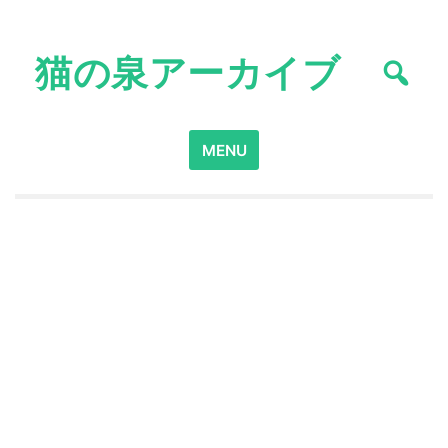
Skip
to
猫の泉アーカイブ
content
Search
MENU
for: