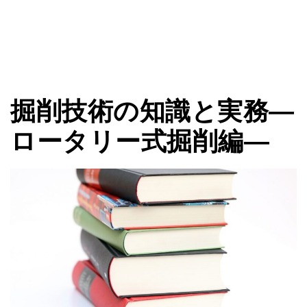
掘削技術の知識と実務―
ロータリー式掘削編―