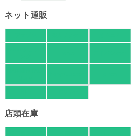
ネット通販
アマゾン
楽天ブックス
オムニ７
Yahoo!ショッピ
honto
ヨドバシ.com
ング
紀伊國屋 Web
HonyaClub.com
e-hon
Store
HMV
TSUTAYA
店頭在庫
紀伊國屋書店
有隣堂
TSUTAYA