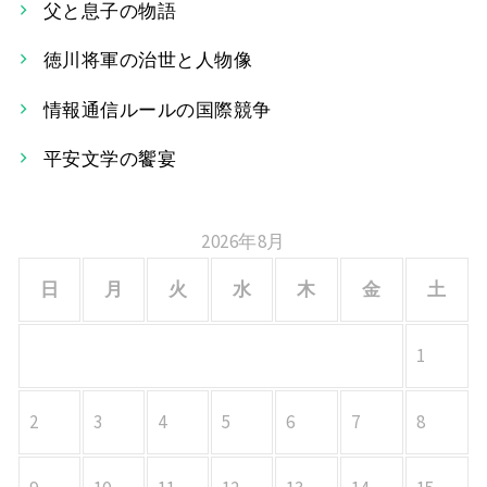
父と息子の物語
ゲ
ー
徳川将軍の治世と人物像
シ
情報通信ルールの国際競争
ョ
平安文学の饗宴
ン
2026年8月
日
月
火
水
木
金
土
1
2
3
4
5
6
7
8