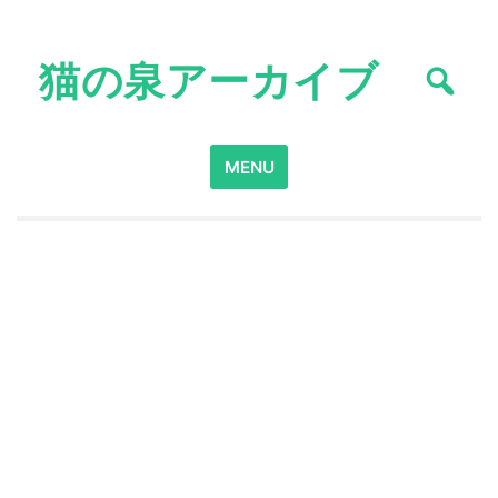
Skip
to
猫の泉アーカイブ
content
Search
MENU
for: