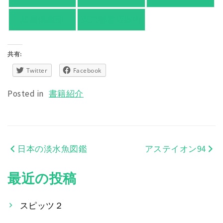
旭屋倶楽部
東京都書店案内
共有:
Twitter
Facebook
Posted in
書籍紹介
日本の淡水魚図鑑
アステイオン94
投
稿
最近の投稿
ナ
スピッツ２
ビ