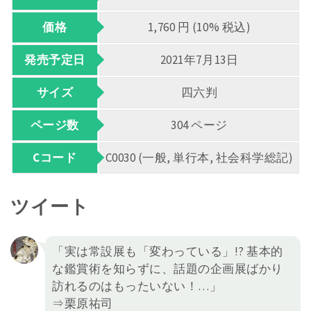
価格
1,760 円 (10% 税込)
発売予定日
2021年7月13日
サイズ
四六判
ページ数
304 ページ
Cコード
C0030 (一般, 単行本, 社会科学総記)
ツイート
「実は常設展も「変わっている」!? 基本的
な鑑賞術を知らずに、話題の企画展ばかり
訪れるのはもったいない！…」
⇒栗原祐司