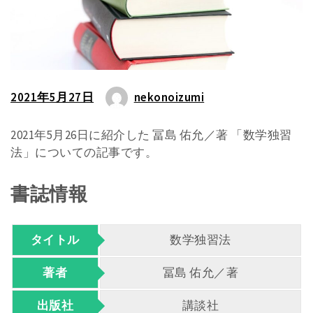
2021年5月27日
nekonoizumi
2021年5月26日に紹介した 冨島 佑允／著 「数学独習
法」についての記事です。
書誌情報
タイトル
数学独習法
著者
冨島 佑允／著
出版社
講談社