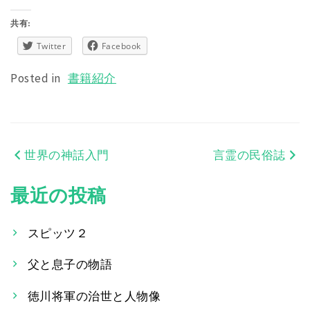
共有:
Twitter
Facebook
Posted in
書籍紹介
世界の神話入門
言霊の民俗誌
投
稿
最近の投稿
ナ
スピッツ２
ビ
父と息子の物語
ゲ
ー
徳川将軍の治世と人物像