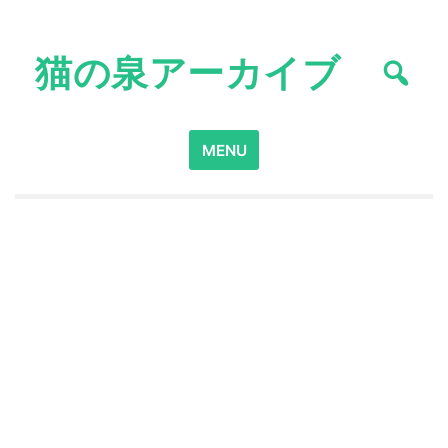
Skip
to
猫の泉アーカイブ
content
Search
MENU
for: