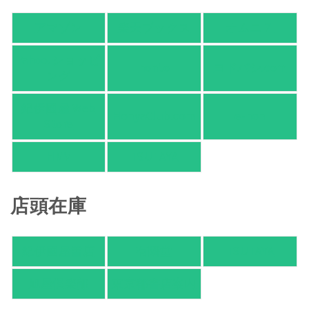
アマゾン
楽天ブックス
オムニ７
Yahoo!ショッピ
honto
ヨドバシ.com
ング
紀伊國屋 Web
HonyaClub.com
e-hon
Store
HMV
TSUTAYA
店頭在庫
紀伊國屋書店
有隣堂
TSUTAYA
旭屋倶楽部
東京都書店案内