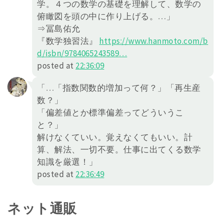
学。４つの数学の基礎を理解して、数学の
俯瞰図を頭の中に作り上げる。…」
⇒冨島佑允
『数学独習法』
https://
www.hanmoto.com/b
d/isbn/978406
5243589
…
posted at
22:36:09
「…「指数関数的増加って何？」「再生産
数？」
「偏差値とか標準偏差ってどういうこ
と？」
解けなくていい。覚えなくてもいい。計
算、解法、一切不要。仕事に出てくる数学
知識を厳選！」
posted at
22:36:49
ネット通販