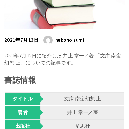
2021年7月13日
nekonoizumi
2021年7月12日に紹介した 井上 章一／著 「文庫 南蛮
幻想 上」についての記事です。
書誌情報
タイトル
文庫 南蛮幻想 上
著者
井上 章一／著
出版社
草思社