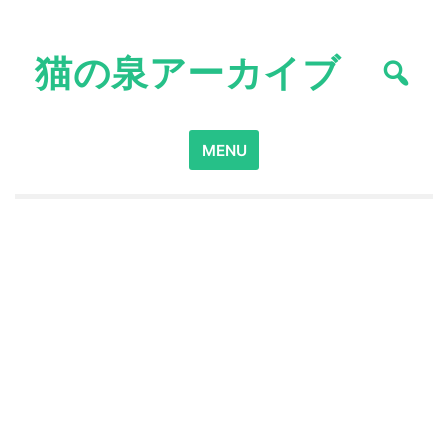
Skip
to
猫の泉アーカイブ
content
Search
MENU
for: