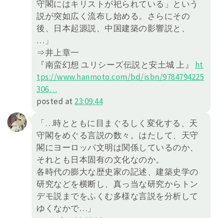
守閣にはキリストが祀られている」という
説が突如広く流布し始める。さらにその
後、日本起源説、中国建築の影響説と、
…」
⇒井上章一
『南蛮幻想 ユリシーズ伝説と安土城 上』
ht
tps://
www.hanmoto.com/bd/isbn/978479
4225
306
…
posted at
23:09:44
「…時とともに目まぐるしく変化する、天
守閣をめぐる言説の数々。はたして、天守
閣にヨーロッパ文明は関係しているのか、
それとも日本固有の文化なのか。
各時代の膨大な歴史家の記述、建築史学の
研究などを横断し、真っ当な研究からトン
デモ説までをふくむ多様な言説を分析して
ゆくなかで…」