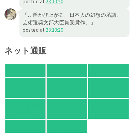
posted at
23:10:20
「…浮かび上がる、日本人の幻想の系譜。
芸術選奨文部大臣賞受賞作。」
posted at
23:10:20
ネット通販
アマゾン
楽天ブックス
オムニ７
Yahoo!ショッピ
honto
ヨドバシ.com
ング
紀伊國屋 Web
HonyaClub.com
e-hon
Store
HMV
TSUTAYA