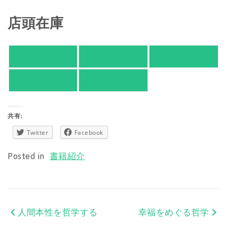
店頭在庫
紀伊國屋書店
有隣堂
TSUTAYA
旭屋倶楽部
東京都書店案内
共有:
Twitter
Facebook
Posted in
書籍紹介
人間本性を哲学する
幸福をめぐる哲学
投