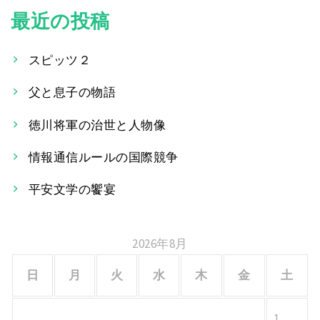
稿
最近の投稿
ナ
スピッツ２
ビ
父と息子の物語
ゲ
ー
徳川将軍の治世と人物像
シ
情報通信ルールの国際競争
ョ
平安文学の饗宴
ン
2026年8月
日
月
火
水
木
金
土
1