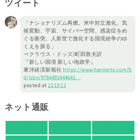
ツイート
「ナショナリズム再燃。米中対立激化。気
候変動、宇宙、サイバー空間、感染症をめ
ぐる衝突。人新世で激化する国境紛争のゆ
くえを探る」
⇒クラウス・ドッズ/町田敦夫訳
『新しい国境 新しい地政学』
東洋経済新報社
https://
www.hanmoto.com/b
d/isbn/978449
2444641
…
posted at
22:13:12
ネット通販
アマゾン
楽天ブックス
オムニ７