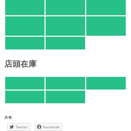
Yahoo!ショッピ
honto
ヨドバシ.com
ング
紀伊國屋 Web
HonyaClub.com
e-hon
Store
HMV
TSUTAYA
店頭在庫
紀伊國屋書店
有隣堂
TSUTAYA
旭屋倶楽部
東京都書店案内
共有:
Twitter
Facebook