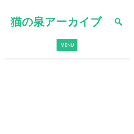
Skip
to
猫の泉アーカイブ
content
Search
MENU
for: