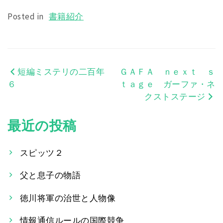
Posted in
書籍紹介
短編ミステリの二百年
ＧＡＦＡ ｎｅｘｔ ｓ
投
６
ｔａｇｅ ガーファ・ネ
稿
クストステージ
ナ
最近の投稿
ビ
ゲ
スピッツ２
ー
父と息子の物語
シ
徳川将軍の治世と人物像
ョ
情報通信ルールの国際競争