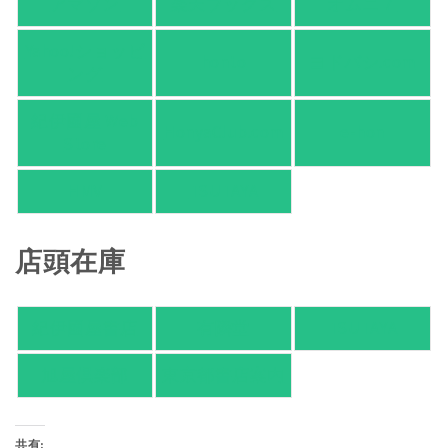
アマゾン
楽天ブックス
オムニ７
Yahoo!ショッピ
honto
ヨドバシ.com
ング
紀伊國屋 Web
HonyaClub.com
e-hon
Store
HMV
TSUTAYA
店頭在庫
紀伊國屋書店
有隣堂
TSUTAYA
旭屋倶楽部
東京都書店案内
共有: