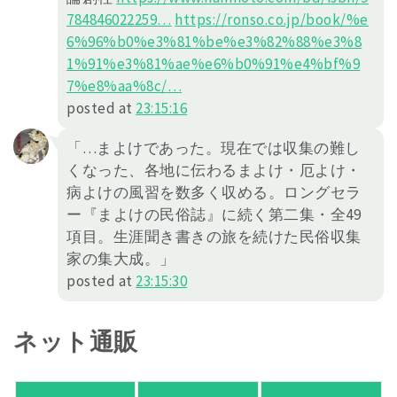
78484
6022259
…
https://
ronso.co.jp/book/%e
6%96%b0
%e3%81%be%e3%82%88%e3%8
1%91%e3%81%ae%e6%b0%91%e4%bf%9
7%e8%aa%8c/
…
posted at
23:15:16
「…まよけであった。現在では収集の難し
くなった、各地に伝わるまよけ・厄よけ・
病よけの風習を数多く収める。ロングセラ
ー『まよけの民俗誌』に続く第二集・全49
項目。生涯聞き書きの旅を続けた民俗収集
家の集大成。」
posted at
23:15:30
ネット通販