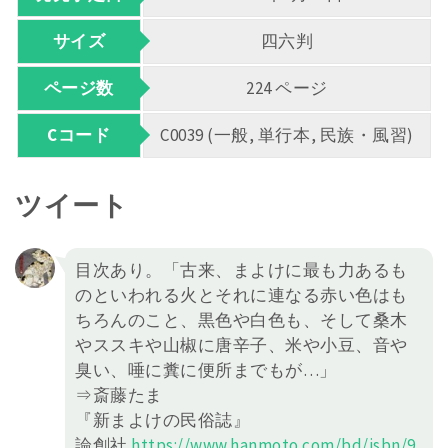
サイズ
四六判
ページ数
224 ページ
Cコード
C0039 (一般, 単行本, 民族・風習)
ツイート
目次あり。「古来、まよけに最も力あるも
のといわれる火とそれに連なる赤い色はも
ちろんのこと、黒色や白色も、そして桑木
やススキや山椒に唐辛子、米や小豆、音や
臭い、唾に糞に便所までもが…」
⇒斎藤たま
『新まよけの民俗誌』
論創社
https://
www.hanmoto.com/bd/isbn/9