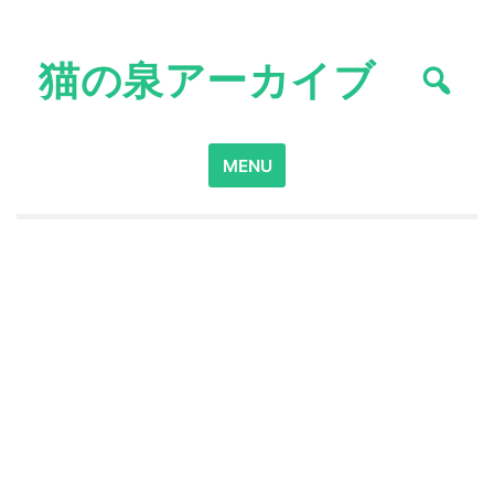
Skip
to
猫の泉アーカイブ
content
Search
MENU
for: