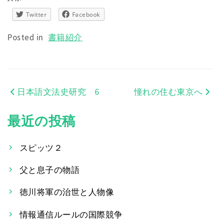
Twitter
Facebook
Posted in
書籍紹介
日本語文法史研究 6
憧れの住む東京へ
投
稿
最近の投稿
ナ
スピッツ２
ビ
父と息子の物語
ゲ
ー
徳川将軍の治世と人物像
シ
情報通信ルールの国際競争