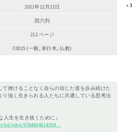
« 
2021年12月21日
四六判
212 ページ
C0015 (一般, 単行本, 仏教)
して挫けることなく自らの信じた道を歩み続けた
より強く生きられる人たちに共通している思考法
」
理な人生を生き抜くために』
/bd/isbn/978480
4614359
…