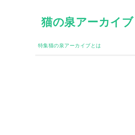
Skip
to
猫の泉アーカイブ
content
特集
猫の泉アーカイブとは