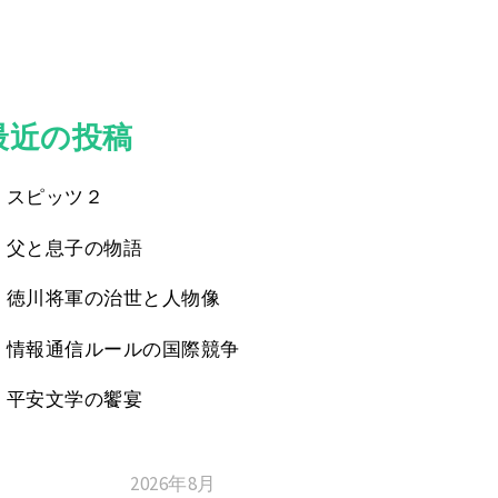
最近の投稿
スピッツ２
父と息子の物語
徳川将軍の治世と人物像
情報通信ルールの国際競争
平安文学の饗宴
2026年8月