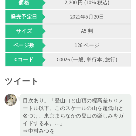
価格
2,200 円 (10% 税込)
発売予定日
2021年5月20日
サイズ
A5 判
ページ数
126 ページ
Cコード
C0026 (一般, 単行本, 旅行)
ツイート
目次あり。「登山口と山頂の標高差５０メ
ートル以下、このスケールの山を超低山と
名づけ、東京まちなかの登山の楽しみをガ
イドする本。…」
⇒中村みつを