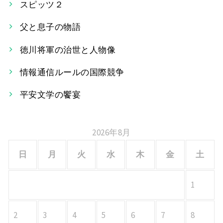
スピッツ２
ゲ
父と息子の物語
ー
徳川将軍の治世と人物像
シ
情報通信ルールの国際競争
ョ
平安文学の饗宴
ン
2026年8月
日
月
火
水
木
金
土
1
2
3
4
5
6
7
8