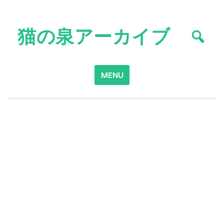
Skip
to
猫の泉アーカイブ
content
Search
MENU
for: