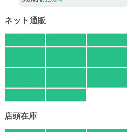
posted at
22:06:44
ネット通販
アマゾン
楽天ブックス
オムニ７
Yahoo!ショッピ
honto
ヨドバシ.com
ング
紀伊國屋 Web
HonyaClub.com
e-hon
Store
HMV
TSUTAYA
店頭在庫