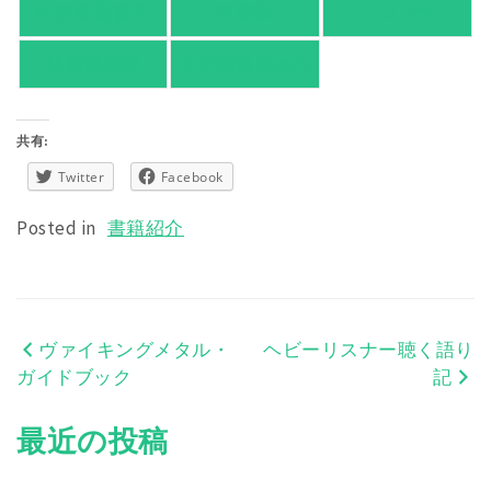
紀伊國屋書店
有隣堂
TSUTAYA
旭屋倶楽部
東京都書店案内
共有:
Twitter
Facebook
Posted in
書籍紹介
ヴァイキングメタル・
ヘビーリスナー聴く語り
投
ガイドブック
記
稿
最近の投稿
ナ
ビ