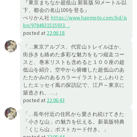
『東京まちなか超低山 新装版 50メートル以
下、都会の名山100を登る』
ぺりかん社
https://
www.hanmoto.com/bd/is
bn/978483
1515933
…
posted at
22:06:18
「…東京アルプス、代官山トレイルほか、
街歩きも絡めた多彩な魅力をもつ縦走コー
スと、巻末リストも含めると１００座の超
低山を紹介。空中から俯瞰した超低山のあ
たたかみのあるカラーイラストとふわりと
したエッセイ風の探訪記で、江戸～東京に
築造され、…」
posted at
22:06:43
「…長年付近の住民から愛され続けてきた
「小さな山」の魅力を伝える。新装版特典
「くじら山」ポストカード付き。」