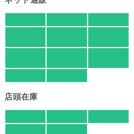
アマゾン
楽天ブックス
オムニ７
Yahoo!ショッピ
honto
ヨドバシ.com
ング
紀伊國屋 Web
HonyaClub.com
e-hon
Store
HMV
TSUTAYA
店頭在庫
紀伊國屋書店
有隣堂
TSUTAYA
旭屋倶楽部
東京都書店案内