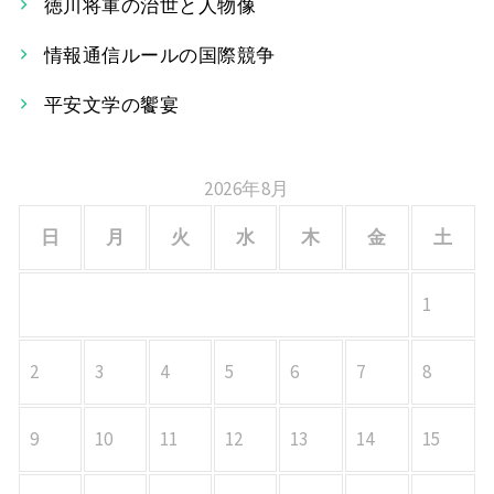
ー
徳川将軍の治世と人物像
シ
情報通信ルールの国際競争
ョ
平安文学の饗宴
ン
2026年8月
日
月
火
水
木
金
土
1
2
3
4
5
6
7
8
9
10
11
12
13
14
15