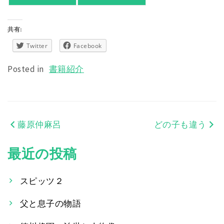
共有:
Twitter
Facebook
Posted in
書籍紹介
藤原仲麻呂
どの子も違う
投
稿
最近の投稿
ナ
スピッツ２
ビ
父と息子の物語
ゲ