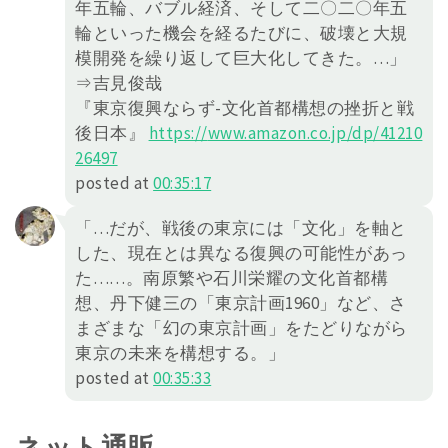
年五輪、バブル経済、そして二〇二〇年五
輪といった機会を経るたびに、破壊と大規
模開発を繰り返して巨大化してきた。…」
⇒吉見俊哉
『東京復興ならず-文化首都構想の挫折と戦
後日本』
https://
www.amazon.co.jp/dp/41210
26497
posted at
00:35:17
「…だが、戦後の東京には「文化」を軸と
した、現在とは異なる復興の可能性があっ
た……。南原繁や石川栄耀の文化首都構
想、丹下健三の「東京計画1960」など、さ
まざまな「幻の東京計画」をたどりながら
東京の未来を構想する。」
posted at
00:35:33
ネット通販