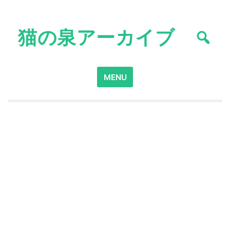
Skip
to
猫の泉アーカイブ
content
Search
MENU
for: