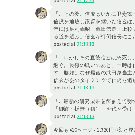
posted at
21:12:33
「…その後、信虎はいかに甲斐統
信虎を追放し家督を継いだ信玄は
年には足利義昭・織田信長・上杉
る道を選ぶ。信玄が打倒信長にこ
posted at
21:13:13
「…しかしその直後信玄は急死し
継ぐ。長篠の戦いのあと、一時は
ず、勝頼はなぜ最後の武田家当主
信玄があのタイミングで信虎を追
posted at
21:13:13
「…最新の研究成果を踏まえて明
「御旗・楯無（鎧）」を代々受け
posted at
21:13:13
今回も416ページ / 1,320円+税 と