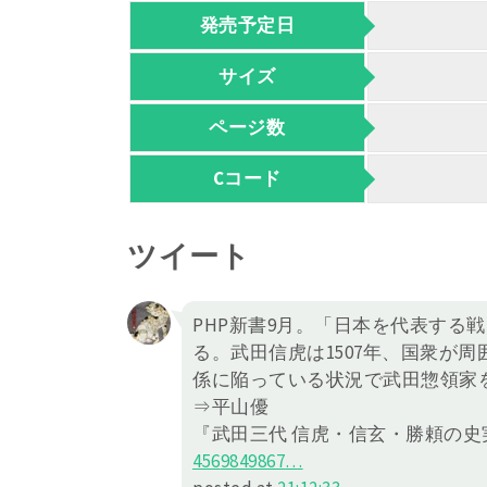
発売予定日
サイズ
ページ数
Cコード
ツイート
PHP新書9月。「日本を代表する
る。武田信虎は1507年、国衆が
係に陥っている状況で武田惣領家
⇒平山優
『武田三代 信虎・信玄・勝頼の
456
9849867
…