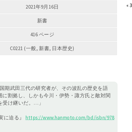
« 
2021年9月16日
新書
416 ページ
C0221 (一般, 新書, 日本歴史)
戦国期武田三代の研究者が、その波乱の歴史を語
周囲に割拠し、しかも今川・伊勢・諏方氏と敵対関
を受け継いだ。…」
史実に迫る』
https://
www.hanmoto.com/bd/isbn/978