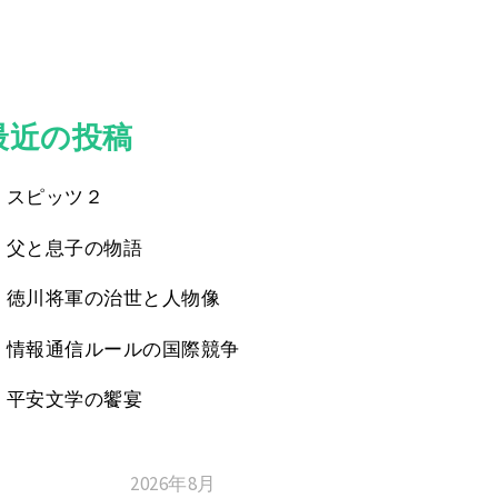
最近の投稿
スピッツ２
父と息子の物語
徳川将軍の治世と人物像
情報通信ルールの国際競争
平安文学の饗宴
2026年8月