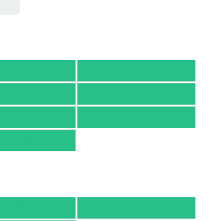
天ブックス
オムニ７
honto
ヨドバシ.com
nyaClub.com
e-hon
TSUTAYA
有隣堂
TSUTAYA