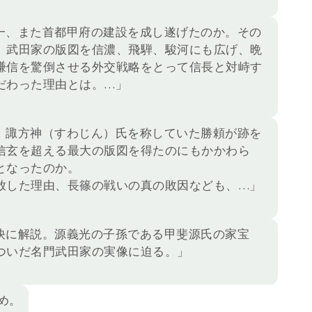
一、また首都甲府の建設を成し遂げたのか。その
、武田家の版図を信濃、飛騨、駿河にも広げ、晩
謙信を驚倒させる外交戦略をとって信長と対峙す
だわった理由とは。…」
、諏方神（すわじん）氏を称していた勝頼が跡を
信玄を超える最大の版図を得たのにもかかわら
となったのか。
放した理由、長篠の戦いの真の敗因なども、…」
快に解説。源義光の子孫である甲斐源氏の家宝
ついだ名門武田家の実像に迫る。」
厚め。