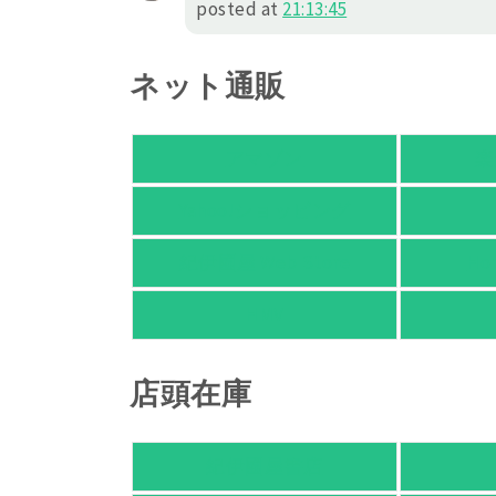
posted at
21:13:45
ネット通販
アマゾン
楽
Yahoo!ショッピング
紀伊國屋 Web Store
Ho
HMV
店頭在庫
紀伊國屋書店