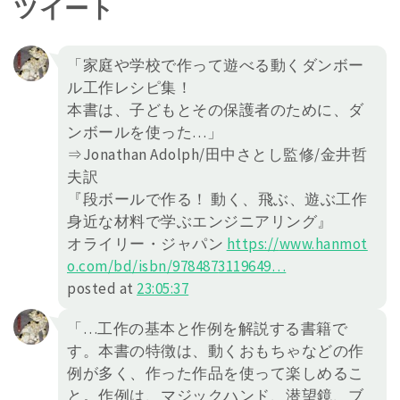
ツイート
「家庭や学校で作って遊べる動くダンボー
ル工作レシピ集！
本書は、子どもとその保護者のために、ダ
ンボールを使った…」
⇒Jonathan Adolph/田中さとし監修/金井哲
夫訳
『段ボールで作る！ 動く、飛ぶ、遊ぶ工作
身近な材料で学ぶエンジニアリング』
オライリー・ジャパン
https://
www.hanmot
o.com/bd/isbn/978487
3119649
…
posted at
23:05:37
「…工作の基本と作例を解説する書籍で
す。本書の特徴は、動くおもちゃなどの作
例が多く、作った作品を使って楽しめるこ
と。作例は、マジックハンド、潜望鏡、ブ