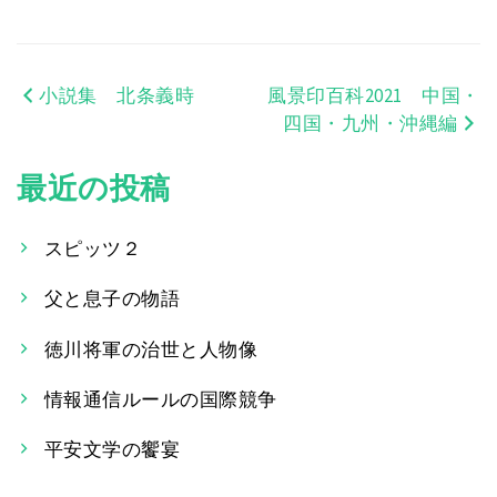
小説集 北条義時
風景印百科2021 中国・
投
四国・九州・沖縄編
稿
最近の投稿
ナ
ビ
スピッツ２
ゲ
父と息子の物語
ー
徳川将軍の治世と人物像
シ
情報通信ルールの国際競争
ョ
平安文学の饗宴
ン