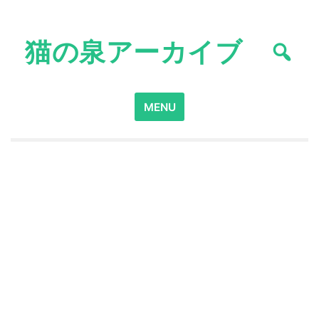
Skip
to
猫の泉アーカイブ
content
Search
MENU
for: