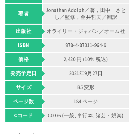
Jonathan Adolph／著，田中 さと
著者
し／監修，金井哲夫／翻訳
出版社
オライリー・ジャパン／オーム社
ISBN
978-4-87311-964-9
価格
2,420 円 (10% 税込)
発売予定日
2021年9月27日
サイズ
B5 変形
ページ数
184 ページ
Cコード
C0076 (一般, 単行本, 諸芸・娯楽)