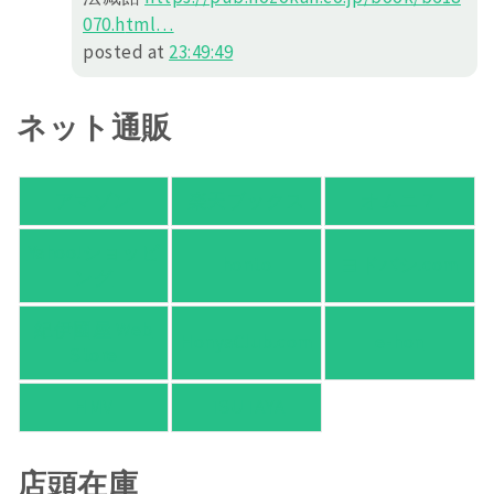
070.h
tml
…
posted at
23:49:49
ネット通販
アマゾン
楽天ブックス
オムニ７
Yahoo!ショッピ
honto
ヨドバシ.com
ング
紀伊國屋 Web
HonyaClub.com
e-hon
Store
HMV
TSUTAYA
店頭在庫