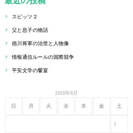
最近の投稿
ナ
ビ
スピッツ２
ゲ
父と息子の物語
ー
徳川将軍の治世と人物像
シ
情報通信ルールの国際競争
ョ
平安文学の饗宴
ン
2026年8月
日
月
火
水
木
金
土
1