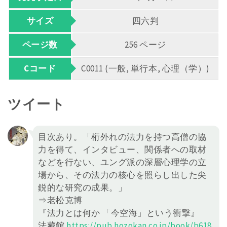
サイズ
四六判
ページ数
256 ページ
Cコード
C0011 (一般, 単行本, 心理（学）)
ツイート
目次あり。「桁外れの法力を持つ高僧の協
力を得て、インタビュー、関係者への取材
などを行ない、ユング派の深層心理学の立
場から、その法力の核心を照らし出した尖
鋭的な研究の成果。」
⇒老松克博
『法力とは何か 「今空海」という衝撃』
法藏館
https://
pub.hozokan.co.jp/book/b618