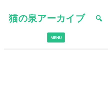
Skip
to
猫の泉アーカイブ
content
Search
MENU
for: