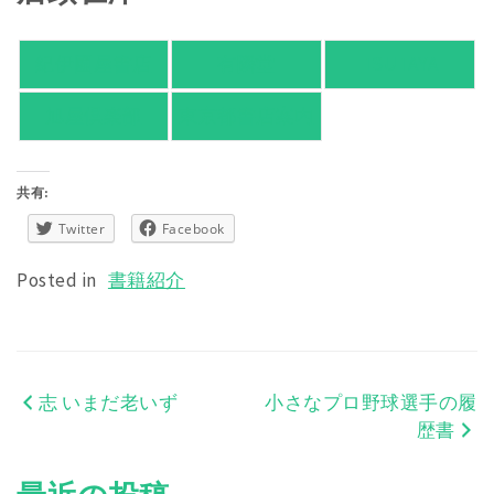
紀伊國屋書店
有隣堂
TSUTAYA
旭屋倶楽部
東京都書店案内
共有:
Twitter
Facebook
Posted in
書籍紹介
志 いまだ老いず
小さなプロ野球選手の履
投
歴書
稿