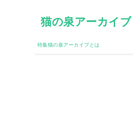
Skip
to
猫の泉アーカイブ
content
特集
猫の泉アーカイブとは