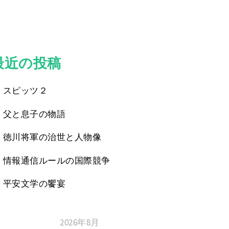
最近の投稿
スピッツ２
父と息子の物語
徳川将軍の治世と人物像
情報通信ルールの国際競争
平安文学の饗宴
2026年8月