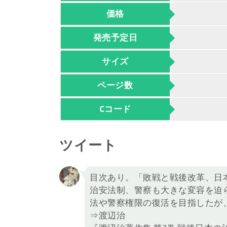
価格
発売予定日
サイズ
ページ数
Cコード
ツイート
目次あり。「敗戦と戦後改革、日
治安法制、警察も大きな変容を迫
法や警察権限の復活を目指したが
⇒渡辺治