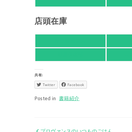
HMV
店頭在庫
紀伊國屋書店
旭屋倶楽部
東
共有:
Twitter
Facebook
Posted in
書籍紹介
プロヴァンスのいつものごはん