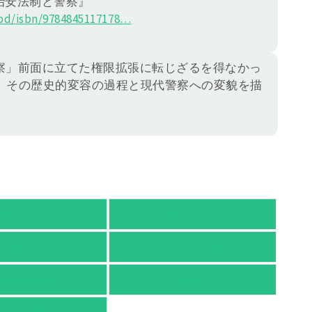
の治安法制と警察』
d/isbn/978484
5117178
…
察」前面に立てた権限拡張に転じざるを得なかっ
、その歴史的変容の過程と現代警察への変貌を描
天ブックス
オムニ７
honto
ヨドバシ.com
nyaClub.com
e-hon