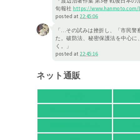
『渡辺治著作集 第3巻 戦後日本
旬報社
https://
www.hanmoto.com/b
posted at
22:45:06
「…その試みは挫折し、「市民警
た。破防法、秘密保護法を中心に
く。」
posted at
22:45:16
ネット通販
アマゾン
楽
Yahoo!ショッピング
紀伊國屋 Web Store
Ho