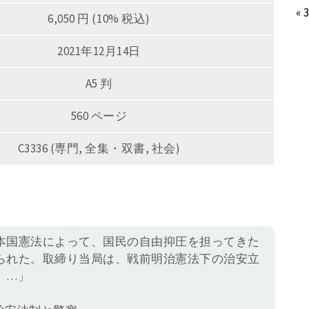
« 
6,050 円 (10% 税込)
2021年12月14日
A5 判
560 ページ
C3336 (専門, 全集・双書, 社会)
本国憲法によって、国民の自由抑圧を担ってきた
られた。取締り当局は、戦前明治憲法下の治安立
、…」