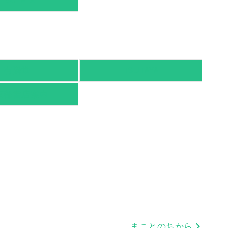
TSUTAYA
有隣堂
TSUTAYA
京都書店案内
まことのちから