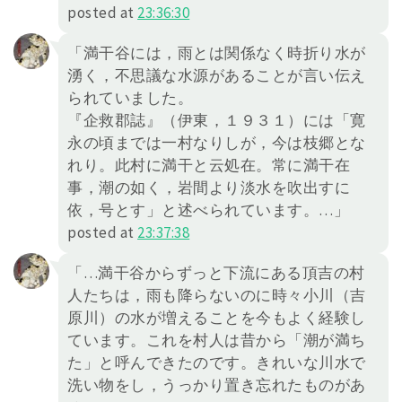
posted at
23:36:30
「満干谷には，雨とは関係なく時折り水が
湧く，不思議な水源があることが言い伝え
られていました。
『企救郡誌』（伊東，１９３１）には「寛
永の頃までは一村なりしが，今は枝郷とな
れり。此村に満干と云処在。常に満干在
事，潮の如く，岩間より淡水を吹出すに
依，号とす」と述べられています。…」
posted at
23:37:38
「…満干谷からずっと下流にある頂吉の村
人たちは，雨も降らないのに時々小川（吉
原川）の水が増えることを今もよく経験し
ています。これを村人は昔から「潮が満ち
た」と呼んできたのです。きれいな川水で
洗い物をし，うっかり置き忘れたものがあ