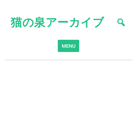
Skip
to
猫の泉アーカイブ
content
Search
MENU
for: