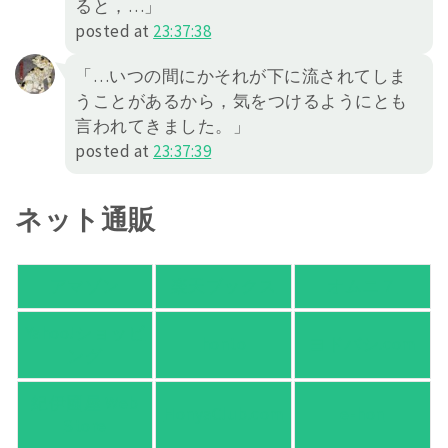
ると，…」
posted at
23:37:38
「…いつの間にかそれが下に流されてしま
うことがあるから，気をつけるようにとも
言われてきました。」
posted at
23:37:39
ネット通販
アマゾン
楽天ブックス
オムニ７
Yahoo!ショッピ
honto
ヨドバシ.com
ング
紀伊國屋 Web
HonyaClub.com
e-hon
Store