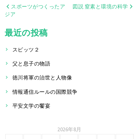
スポーツがつくったア
図説 窒素と環境の科学
投
ジア
稿
最近の投稿
ナ
ビ
スピッツ２
ゲ
父と息子の物語
ー
徳川将軍の治世と人物像
シ
情報通信ルールの国際競争
ョ
平安文学の饗宴
ン
2026年8月