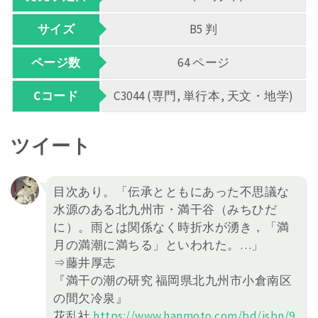
サイズ
B5 判
ページ数
64 ページ
Cコード
C3044 (専門, 単行本, 天文・地学)
ツイート
目次あり。「伝承とともにあった不思議な
水源のある北九州市・満干谷（みちひだ
に）。雨とは関係なく時折水が湧き，「満
月の満潮に満ちる」といわれた。…」
⇒藤井厚志
『満干の潮の研究 福岡県北九州市小倉南区
の間欠冷泉』
花乱社
https://
www.hanmoto.com/bd/isbn/9