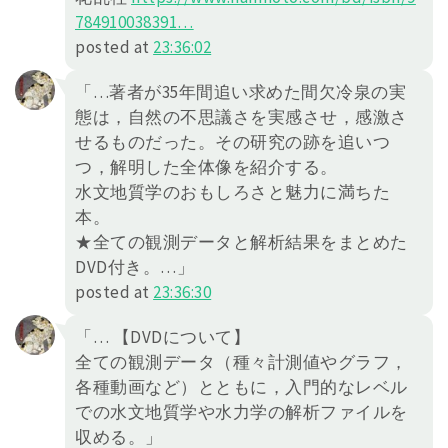
78491
0038391
…
posted at
23:36:02
「…著者が35年間追い求めた間欠冷泉の実
態は，自然の不思議さを実感させ，感激さ
せるものだった。その研究の跡を追いつ
つ，解明した全体像を紹介する。
水文地質学のおもしろさと魅力に満ちた
本。
★全ての観測データと解析結果をまとめた
DVD付き。…」
posted at
23:36:30
「… 【DVDについて】
全ての観測データ（種々計測値やグラフ，
各種動画など）とともに，入門的なレベル
での水文地質学や水力学の解析ファイルを
収める。」