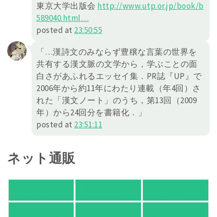
東京大学出版会
http://
www.utp.or.jp/book/b
589040.h
tml
…
posted at
23:50:55
「…漢詩文のみならず豊穣な言葉の世界を
共有する漢文脈の文学から，学ぶことの面
白さがあふれるエッセイ集．PR誌『UP』で
2006年から約11年にわたり連載（年4回）さ
れた「漢文ノート」のうち，第13回（2009
年）から24回分を書籍化．」
posted at
23:51:11
ネット通販
アマゾン
楽天ブックス
オムニ７
Yahoo!ショッピ