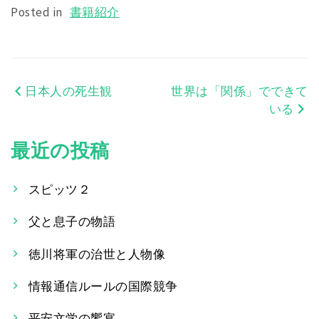
Posted in
書籍紹介
日本人の死生観
世界は「関係」でできて
投
いる
稿
最近の投稿
ナ
ビ
スピッツ２
ゲ
父と息子の物語
ー
徳川将軍の治世と人物像
シ
情報通信ルールの国際競争
ョ
平安文学の饗宴