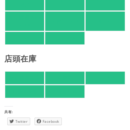
honto
ヨドバシ.com
ング
紀伊國屋 Web
HonyaClub.com
e-hon
Store
HMV
TSUTAYA
店頭在庫
紀伊國屋書店
有隣堂
TSUTAYA
旭屋倶楽部
東京都書店案内
共有:
Twitter
Facebook