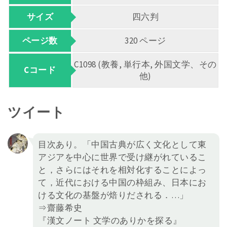
サイズ
四六判
ページ数
320 ページ
C1098 (教養, 単行本, 外国文学、その
Cコード
他)
ツイート
目次あり。「中国古典が広く文化として東
アジアを中心に世界で受け継がれているこ
と，さらにはそれを相対化することによっ
て，近代における中国の枠組み、日本にお
ける文化の基盤が焙りだされる．…」
⇒齋藤希史
『漢文ノート 文学のありかを探る』