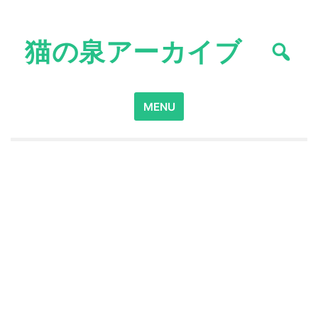
Skip
to
猫の泉アーカイブ
content
Search
MENU
for: