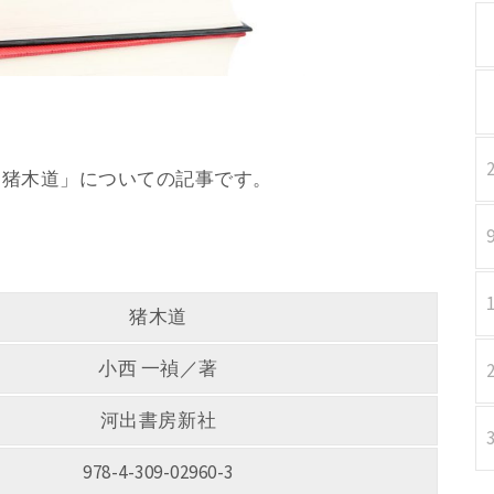
著 「猪木道」についての記事です。
猪木道
小西 一禎／著
河出書房新社
978-4-309-02960-3