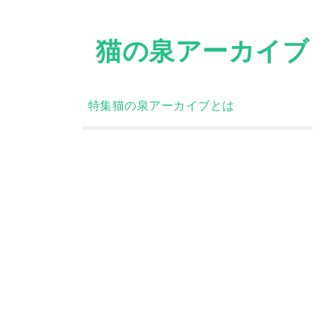
Skip
to
猫の泉アーカイブ
content
特集
猫の泉アーカイブとは