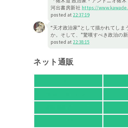
『猪木道 政治家・アントニオ猪木
河出書房新社
https://
www.kawade.c
posted at
22:37:19
“天才政治家”として描かれてし
か。そして、”驚嘆すべき政治の新
posted at
22:38:15
ネット通販
アマゾン
楽
Yahoo!ショッピング
紀伊國屋 Web Store
Ho
HMV