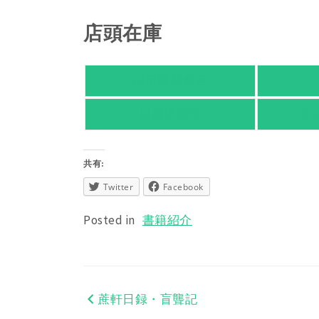
店頭在庫
紀伊國屋書店
旭屋倶楽部
東
共有:
Twitter
Facebook
Posted in
書籍紹介
蔗軒日録・盲聾記
投