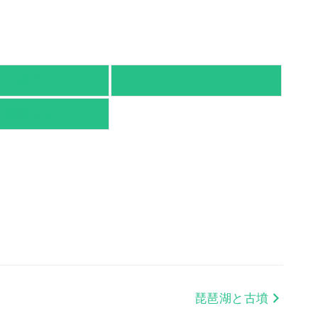
有隣堂
TSUTAYA
京都書店案内
琵琶湖と古墳