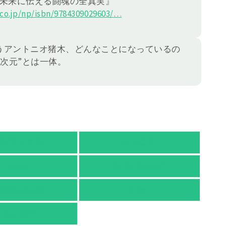
 未来に伝える闘魂の全真実』
o.jp/np/isbn/978430
9029603/
…
まうアントニオ猪木、どんなことになっているの
次元”とは一体。
天ブックス
オムニ７
honto
ヨドバシ.com
nyaClub.com
e-hon
TSUTAYA