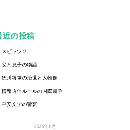
最近の投稿
スピッツ２
父と息子の物語
徳川将軍の治世と人物像
情報通信ルールの国際競争
平安文学の饗宴
2026年8月