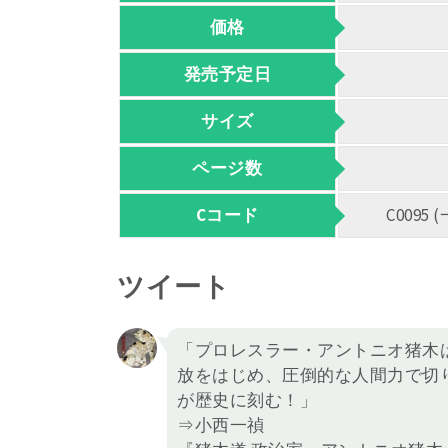
価格
発売予定日
サイズ
ページ数
Cコード
C009
ツイート
「プロレスラー・アントニオ猪木
放をはじめ、圧倒的な人間力で切
が歴史に刻む！」
⇒小西一禎