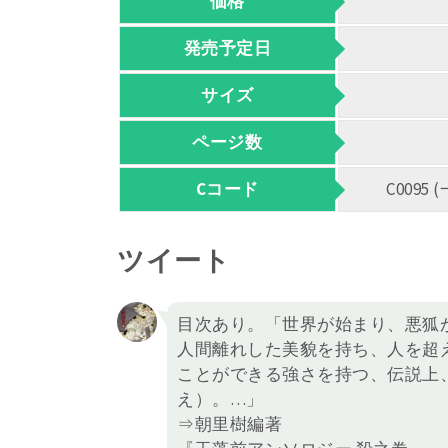
価格
発売予定日
サイズ
ページ数
Cコード
C009
ツイート
目次あり。「世界が始まり、悪狐
人間離れした美貌を持ち、人を超
ことができる強さを持つ、伝説上
え）。…」
⇒朝里樹編著