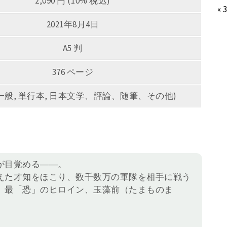
2,090 円 (10% 税込)
« 
2021年8月4日
A5 判
376 ページ
5 (一般, 単行本, 日本文学、評論、随筆、その他)
が目覚める――。
えた才知をほこり、数千数万の軍隊を相手に戦う
、最「恐」のヒロイン、玉藻前（たまものま