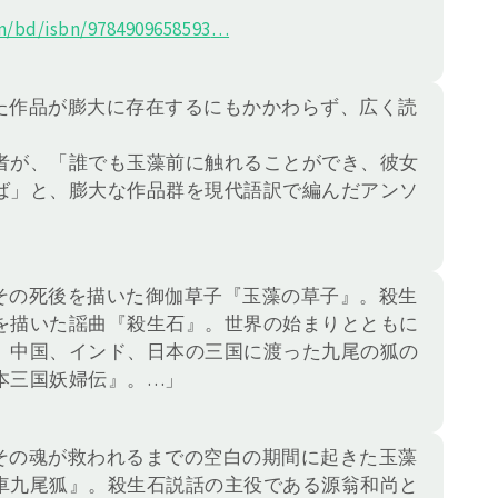
/bd/isbn/978490
9658593
…
た作品が膨大に存在するにもかかわらず、広く読
者が、「誰でも玉藻前に触れることができ、彼女
ば」と、膨大な作品群を現代語訳で編んだアンソ
その死後を描いた御伽草子『玉藻の草子』。殺生
を描いた謡曲『殺生石』。世界の始まりとともに
、中国、インド、日本の三国に渡った九尾の狐の
本三国妖婦伝』。…」
その魂が救われるまでの空白の期間に起きた玉藻
車九尾狐』。殺生石説話の主役である源翁和尚と