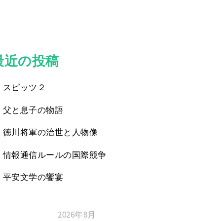
最近の投稿
スピッツ２
父と息子の物語
徳川将軍の治世と人物像
情報通信ルールの国際競争
平安文学の饗宴
2026年8月