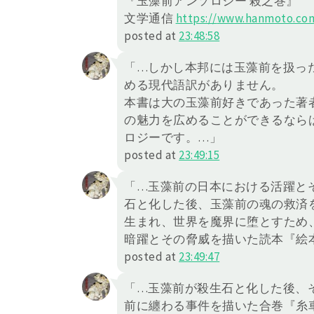
『玉藻前アンソロジー 殺之巻』
文学通信
https://
www.hanmoto.com
posted at
23:48:58
「…しかし本邦には玉藻前を扱っ
める現代語訳がありません。
本書は大の玉藻前好きであった著
の魅力を広めることができるなら
ロジーです。…」
posted at
23:49:15
「…玉藻前の日本における活躍と
石と化した後、玉藻前の魂の救済
生まれ、世界を魔界に堕とすため
暗躍とその脅威を描いた読本『絵
posted at
23:49:47
「…玉藻前が殺生石と化した後、
前に纏わる事件を描いた合巻『糸