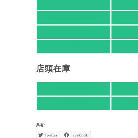
アマゾン
楽
Yahoo!ショッピング
紀伊國屋 Web Store
Ho
HMV
店頭在庫
紀伊國屋書店
旭屋倶楽部
東
共有:
Twitter
Facebook