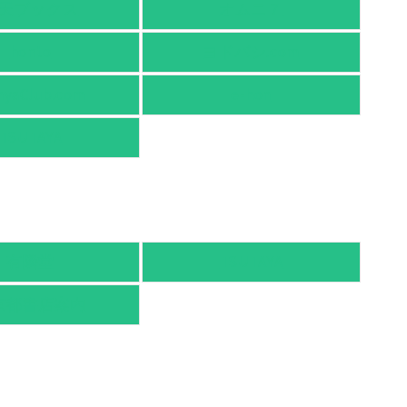
天ブックス
オムニ７
honto
ヨドバシ.com
nyaClub.com
e-hon
TSUTAYA
有隣堂
TSUTAYA
京都書店案内