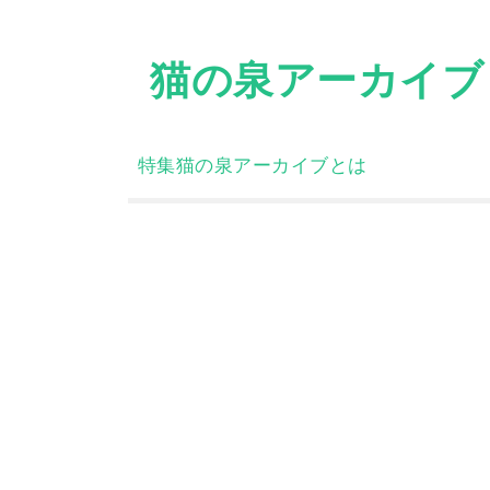
Skip
to
猫の泉アーカイブ
content
特集
猫の泉アーカイブとは