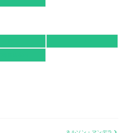
TSUTAYA
有隣堂
TSUTAYA
京都書店案内
ネルソン・マンデラ