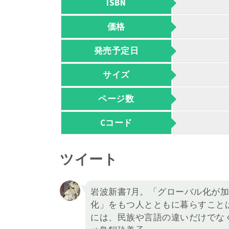
ISBN
価格
発売予定日
サイズ
ページ数
Cコード
ツイート
岩波新書7月。「グローバル化が
化」をもつ人とともに暮らすこと
には、民族や言語の違いだけでな