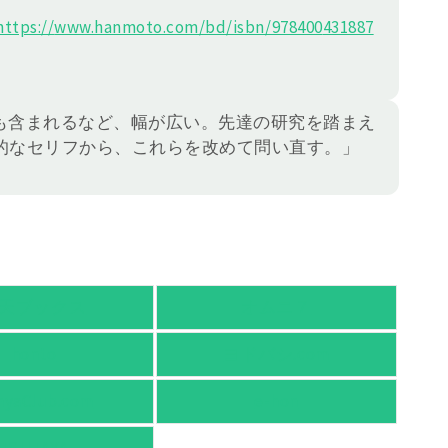
https://
www.hanmoto.com/bd/isbn/978400
431887
も含まれるなど、幅が広い。先達の研究を踏まえ
的なセリフから、これらを改めて問い直す。」
天ブックス
オムニ７
honto
ヨドバシ.com
nyaClub.com
e-hon