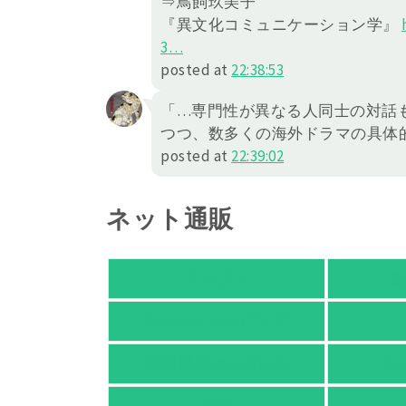
⇒鳥飼玖美子
『異文化コミュニケーション学』
3
…
posted at
22:38:53
「…専門性が異なる人同士の対話
つつ、数多くの海外ドラマの具体
posted at
22:39:02
ネット通販
アマゾン
楽
Yahoo!ショッピング
紀伊國屋 Web Store
Ho