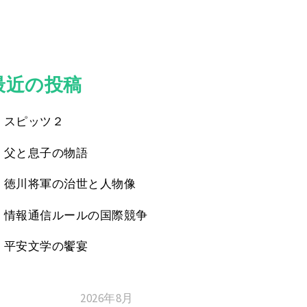
最近の投稿
スピッツ２
父と息子の物語
徳川将軍の治世と人物像
情報通信ルールの国際競争
平安文学の饗宴
2026年8月