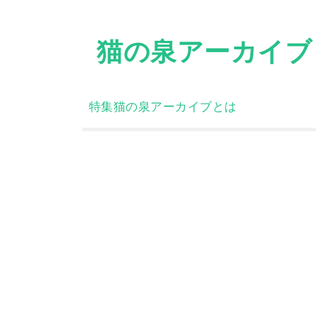
Skip
to
猫の泉アーカイブ
content
特集
猫の泉アーカイブとは