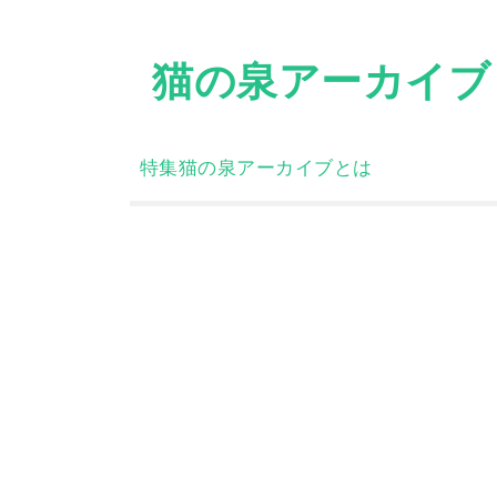
Skip
to
猫の泉アーカイブ
content
特集
猫の泉アーカイブとは