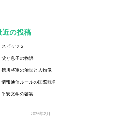
最近の投稿
スピッツ２
父と息子の物語
徳川将軍の治世と人物像
情報通信ルールの国際競争
平安文学の饗宴
2026年8月