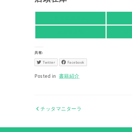
紀伊國屋書店
旭屋倶楽部
東
共有:
Twitter
Facebook
Posted in
書籍紹介
チッタマニターラ
投
稿