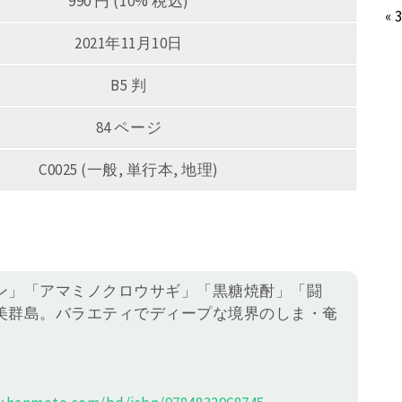
990 円 (10% 税込)
« 
2021年11月10日
B5 判
84 ページ
C0025 (一般, 単行本, 地理)
ン」「アマミノクロウサギ」「黒糖焼酎」「闘
美群島。バラエティでディープな境界のしま・奄