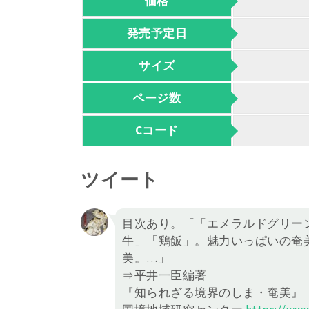
価格
発売予定日
サイズ
ページ数
Cコード
ツイート
目次あり。「「エメラルドグリー
牛」「鶏飯」。魅力いっぱいの奄
美。…」
⇒平井一臣編著
『知られざる境界のしま・奄美』