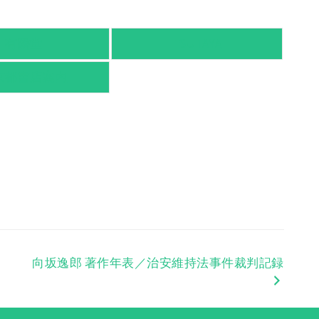
有隣堂
TSUTAYA
京都書店案内
向坂逸郎 著作年表／治安維持法事件裁判記録