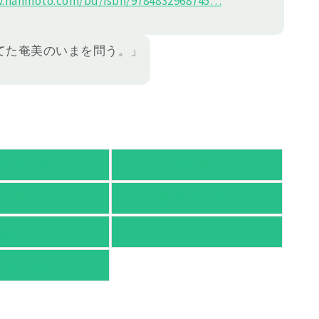
.hanmoto.com/bd/isbn/978483
2968745
…
てた奄美のいまを問う。」
天ブックス
オムニ７
honto
ヨドバシ.com
nyaClub.com
e-hon
TSUTAYA