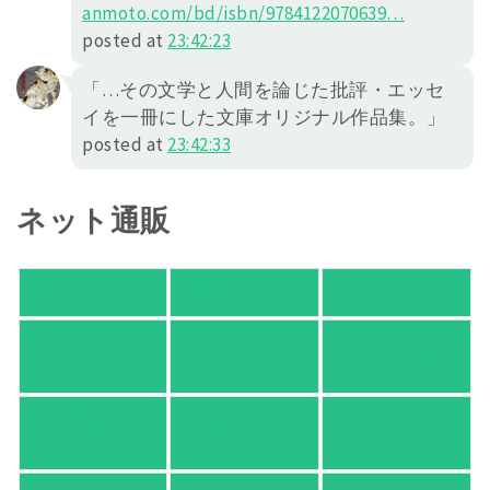
anmoto.com/bd/isbn/978412
2070639
…
posted at
23:42:23
「…その文学と人間を論じた批評・エッセ
イを一冊にした文庫オリジナル作品集。」
posted at
23:42:33
ネット通販
アマゾン
楽天ブックス
オムニ７
Yahoo!ショッピ
honto
ヨドバシ.com
ング
紀伊國屋 Web
HonyaClub.com
e-hon
Store