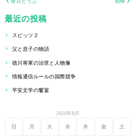
青豆とうふ
相棒
投
稿
最近の投稿
ナ
スピッツ２
ビ
父と息子の物語
ゲ
ー
徳川将軍の治世と人物像
シ
情報通信ルールの国際競争
ョ
平安文学の饗宴
ン
2026年8月
日
月
火
水
木
金
土