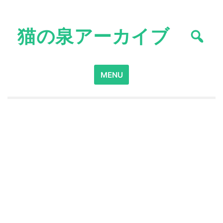
Skip
to
猫の泉アーカイブ
content
Search
MENU
for: