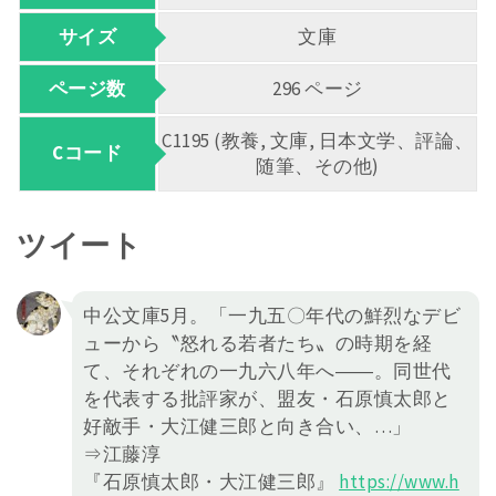
サイズ
文庫
ページ数
296 ページ
C1195 (教養, 文庫, 日本文学、評論、
Cコード
随筆、その他)
ツイート
中公文庫5月。「一九五〇年代の鮮烈なデビ
ューから〝怒れる若者たち〟の時期を経
て、それぞれの一九六八年へ――。同世代
を代表する批評家が、盟友・石原慎太郎と
好敵手・大江健三郎と向き合い、…」
⇒江藤淳
『石原慎太郎・大江健三郎』
https://
www.h