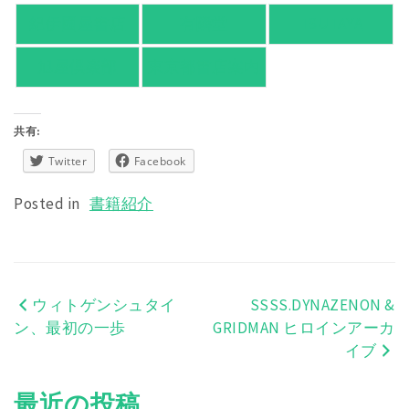
紀伊國屋書店
有隣堂
TSUTAYA
旭屋倶楽部
東京都書店案内
共有:
Twitter
Facebook
Posted in
書籍紹介
ウィトゲンシュタイ
SSSS.DYNAZENON &
投
ン、最初の一歩
GRIDMAN ヒロインアーカ
稿
イブ
ナ
最近の投稿