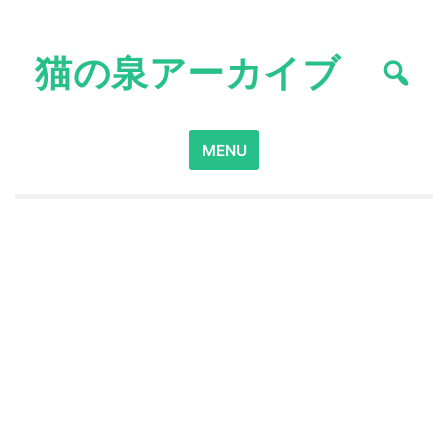
Skip
to
猫の泉アーカイブ
content
Search
MENU
for: