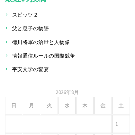
ビ
ゲ
スピッツ２
ー
父と息子の物語
シ
徳川将軍の治世と人物像
ョ
情報通信ルールの国際競争
ン
平安文学の饗宴
2026年8月
日
月
火
水
木
金
土
1