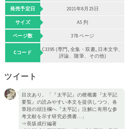
発売予定日
2021年8月25日
サイズ
A5 判
ページ数
378 ページ
C3395 (専門, 全集・双書, 日本文学、
Cコード
評論、随筆、その他)
ツイート
目次あり。「『太平記』の梗概書『太平記
要覧』の読みやすい本文を提供しつつ、各
章段の頭注欄へ『太平記』注解に有用な参
考文献を示す研究必携書…」
⇒長坂成行編著