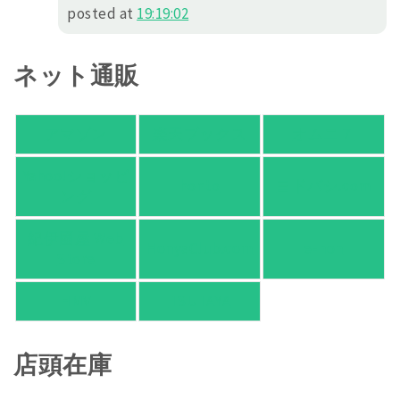
posted at
19:19:02
ネット通販
アマゾン
楽天ブックス
オムニ７
Yahoo!ショッピ
honto
ヨドバシ.com
ング
紀伊國屋 Web
HonyaClub.com
e-hon
Store
HMV
TSUTAYA
店頭在庫