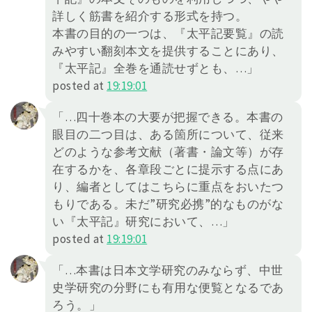
詳しく筋書を紹介する形式を持つ。
本書の目的の一つは、『太平記要覧』の読
みやすい翻刻本文を提供することにあり、
『太平記』全巻を通読せずとも、…」
posted at
19:19:01
「…四十巻本の大要が把握できる。本書の
眼目の二つ目は、ある箇所について、従来
どのような参考文献（著書・論文等）が存
在するかを、各章段ごとに提示する点にあ
り、編者としてはこちらに重点をおいたつ
もりである。未だ”研究必携”的なものがな
い『太平記』研究において、…」
posted at
19:19:01
「…本書は日本文学研究のみならず、中世
史学研究の分野にも有用な便覧となるであ
ろう。」