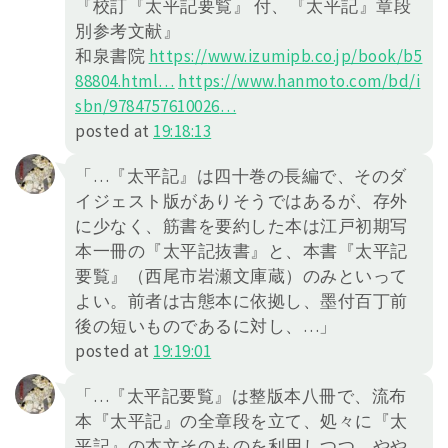
『校訂『太平記要覧』 付、『太平記』章段
別参考文献』
和泉書院
https://
www.izumipb.co.jp/book/b5
88804.h
tml
…
https://
www.hanmoto.com/bd/i
sbn/978475
7610026
…
posted at
19:18:13
「…『太平記』は四十巻の長編で、そのダ
イジェスト版がありそうではあるが、存外
に少なく、筋書を要約した本は江戸初期写
本一冊の『太平記抜書』と、本書『太平記
要覧』（西尾市岩瀬文庫蔵）のみといって
よい。前者は古態本に依拠し、墨付百丁前
後の短いものであるに対し、…」
posted at
19:19:01
「…『太平記要覧』は整版本八冊で、流布
本『太平記』の全章段を立て、処々に『太
平記』の本文そのものを利用しつつ、やや