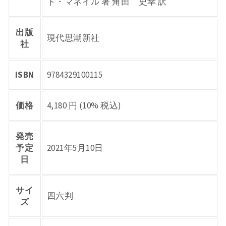
ト・マネイル 著 角田 史幸 訳
出版
現代思潮新社
社
ISBN
9784329100115
価格
4,180 円 (10% 税込)
発売
予定
2021年5月10日
日
サイ
四六判
ズ