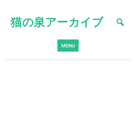
Skip
to
猫の泉アーカイブ
content
Search
MENU
for: