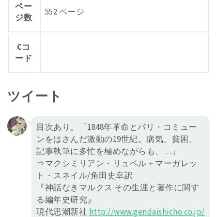
ペー
552 ページ
ジ数
Cコ
ード
ツイート
目次あり。「1848年革命とパリ・コミュー
ンをはさんだ激動の19世紀。病気、貧困、
記事執筆に多忙を極めながらも、…」
⇒マクシミリアン・リュベル＋マーガレッ
ト・スネイル/角田史幸訳
『神話なきマルクス その生涯と著作に関す
る編年史研究』
現代思潮新社
http://
www.gendaishicho.co.jp/