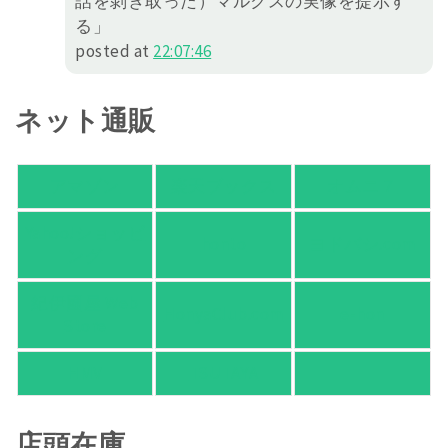
話を剝ぎ取った）マルクスの実像を提示す
る」
posted at
22:07:46
ネット通販
アマゾン
楽天ブックス
オムニ７
Yahoo!ショッピ
honto
ヨドバシ.com
ング
紀伊國屋 Web
HonyaClub.com
e-hon
Store
HMV
TSUTAYA
店頭在庫