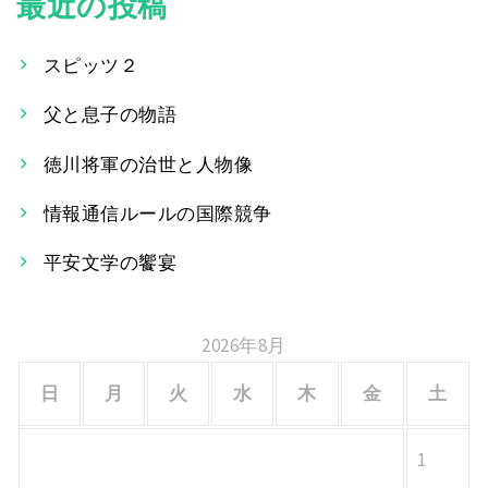
最近の投稿
ナ
ビ
スピッツ２
ゲ
父と息子の物語
ー
徳川将軍の治世と人物像
シ
情報通信ルールの国際競争
ョ
平安文学の饗宴
ン
2026年8月
日
月
火
水
木
金
土
1