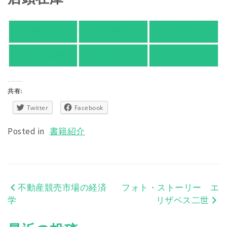
紀伊國屋書店
有隣堂
TSUTAYA
旭屋倶楽部
東京都書店案内
共有:
Twitter
Facebook
Posted in
書籍紹介
不動産競売市場の経済
フォト・ストーリー エ
投
学
リザベス二世
稿