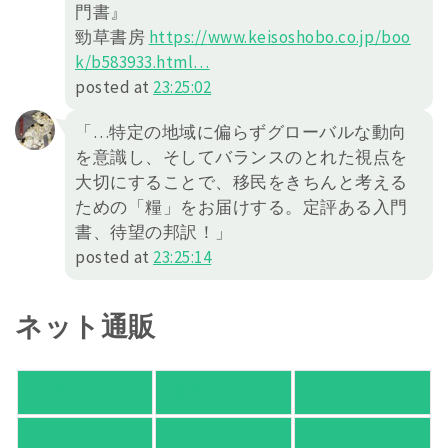
門書』
勁草書房
https://
www.keisoshobo.co.jp/boo
k/b583933.h
tml
…
posted at
23:25:02
「…特定の地域に偏らずグローバルな動向
を意識し、そしてバランスのとれた視点を
大切にすることで、移民をきちんと考える
ための「糧」をお届けする。定評ある入門
書、待望の邦訳！」
posted at
23:25:14
ネット通販
アマゾン
楽天ブックス
オムニ７
Yahoo!ショッピ