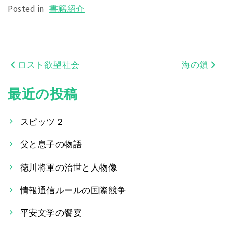
Posted in
書籍紹介
ロスト欲望社会
海の鎖
投
稿
最近の投稿
ナ
スピッツ２
ビ
父と息子の物語
ゲ
ー
徳川将軍の治世と人物像
シ
情報通信ルールの国際競争
ョ
平安文学の饗宴