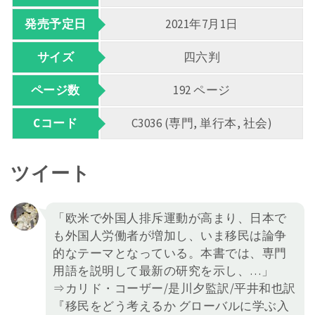
発売予定日
2021年7月1日
サイズ
四六判
ページ数
192 ページ
Cコード
C3036 (専門, 単行本, 社会)
ツイート
「欧米で外国人排斥運動が高まり、日本で
も外国人労働者が増加し、いま移民は論争
的なテーマとなっている。本書では、専門
用語を説明して最新の研究を示し、…」
⇒カリド・コーザー/是川夕監訳/平井和也訳
『移民をどう考えるか グローバルに学ぶ入