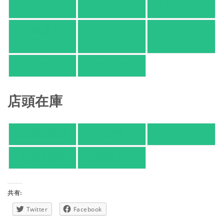
honto
ヨドバシ.com
ング
紀伊國屋 Web
HonyaClub.com
e-hon
Store
HMV
TSUTAYA
店頭在庫
紀伊國屋書店
有隣堂
TSUTAYA
旭屋倶楽部
東京都書店案内
共有:
Twitter
Facebook