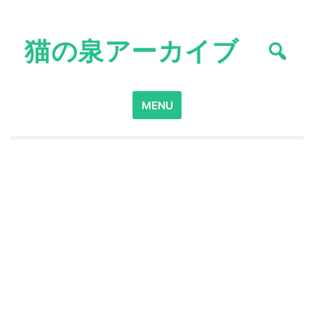
Skip
to
猫の泉アーカイブ
content
Search
MENU
for: