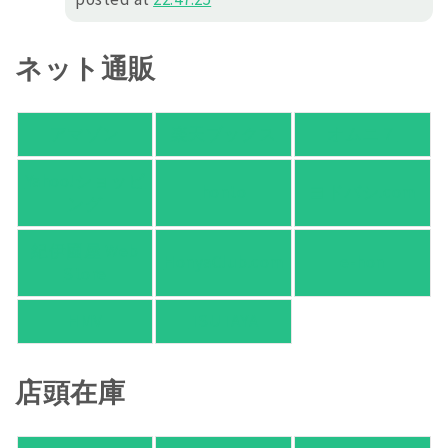
ネット通販
アマゾン
楽天ブックス
オムニ７
Yahoo!ショッピ
honto
ヨドバシ.com
ング
紀伊國屋 Web
HonyaClub.com
e-hon
Store
HMV
TSUTAYA
店頭在庫