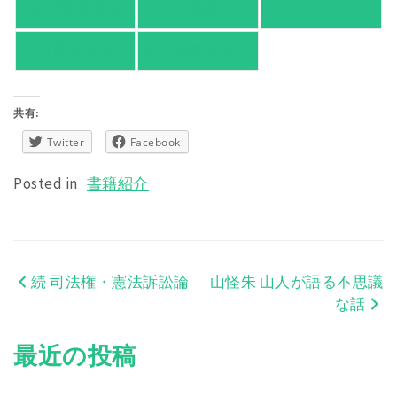
紀伊國屋書店
有隣堂
TSUTAYA
旭屋倶楽部
東京都書店案内
共有:
Twitter
Facebook
Posted in
書籍紹介
続 司法権・憲法訴訟論
山怪朱 山人が語る不思議
投
な話
稿
最近の投稿
ナ
ビ