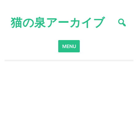
Skip
to
猫の泉アーカイブ
content
Search
MENU
for: