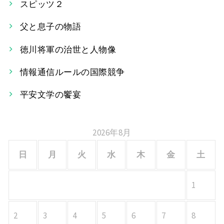
スピッツ２
ゲ
父と息子の物語
ー
徳川将軍の治世と人物像
シ
情報通信ルールの国際競争
ョ
平安文学の饗宴
ン
2026年8月
日
月
火
水
木
金
土
1
2
3
4
5
6
7
8