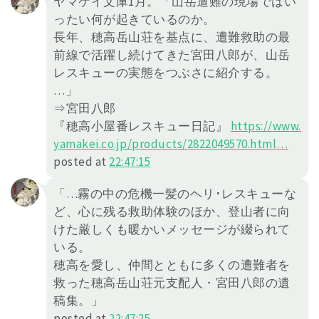
ヤマケイ文庫1月。「山岳遭難の現場ではい
ったい何が起きているのか。
長年、穂高岳山荘を基点に、遭難救助の最
前線で活躍し続けてきた宮田八郎が、山岳
レスキューの実態をつぶさに紹介する。
…」
⇒宮田八郎
『穂高小屋番レスキュー日記』
https://
www.
yamakei.co.jp/products/28220
49570.html
…
posted at
22:47:15
「…霧の中の危機一髪のヘリ･レスキューな
ど、心に残る救助体験のほか、登山者に向
けた厳しくも暖かいメッセージが綴られて
いる。
穂高を愛し、仲間とともに多くの遭難者を
救った穂高岳山荘元支配人・宮田八郎の遺
稿集。」
posted at
22:47:25