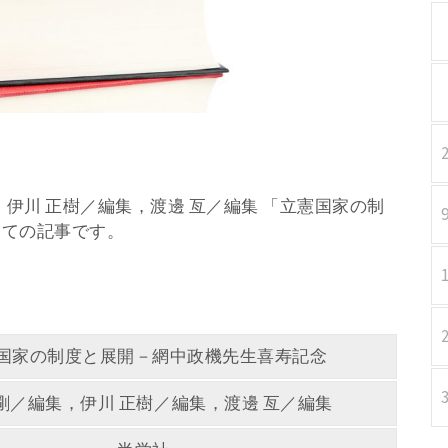
編集，伊川 正樹／編集，渡邊 亙／編集 「立憲国家の制
いての記事です。
国家の制度と展開－網中政機先生喜寿記念
 剛／編集，伊川 正樹／編集，渡邊 亙／編集