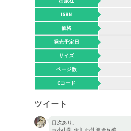
出版社
ISBN
価格
発売予定日
サイズ
ページ数
Cコード
ツイート
目次あり。
⇒小山剛,伊川正樹,渡邊亙編