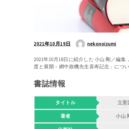
2021年10月19日
nekonoizumi
2021年10月18日に紹介した 小山 剛／
度と展開－網中政機先生喜寿記念」につ
書誌情報
タイトル
立憲
著者
小山