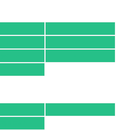
天ブックス
オムニ７
honto
ヨドバシ.com
nyaClub.com
e-hon
TSUTAYA
有隣堂
TSUTAYA
京都書店案内