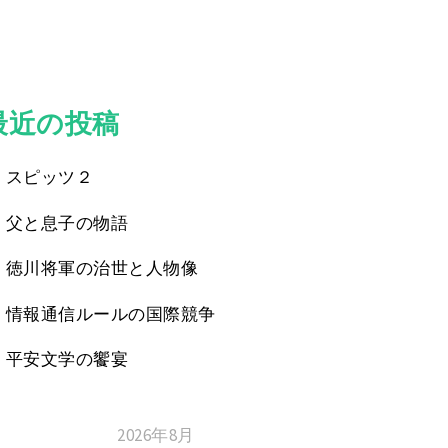
最近の投稿
スピッツ２
父と息子の物語
徳川将軍の治世と人物像
情報通信ルールの国際競争
平安文学の饗宴
2026年8月