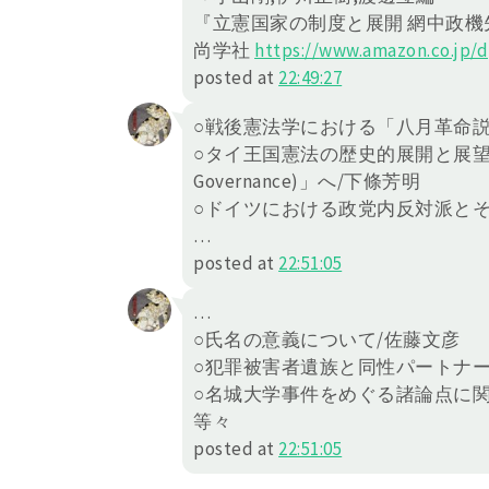
『立憲国家の制度と展開 網中政機
尚学社
https://
www.amazon.co.jp/d
posted at
22:49:27
○戦後憲法学における「八月革命
○タイ王国憲法の歴史的展開と展望-「開
Governance)」へ/下條芳明
○ドイツにおける政党内反対派と
…
posted at
22:51:05
…
○氏名の意義について/佐藤文彦
○犯罪被害者遺族と同性パートナ
○名城大学事件をめぐる諸論点に関
等々
posted at
22:51:05