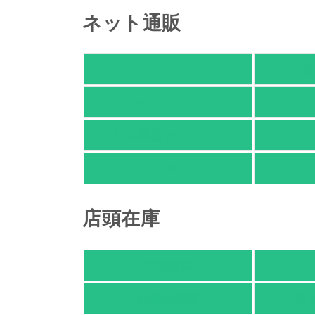
ネット通販
アマゾン
楽
Yahoo!ショッピング
紀伊國屋 Web Store
Ho
HMV
店頭在庫
紀伊國屋書店
旭屋倶楽部
東