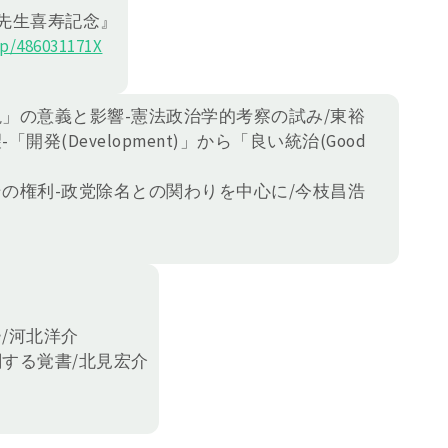
先生喜寿記念』
p/486031171X
説」の意義と影響-憲法政治学的考察の試み/東裕
発(Development)」から「良い統治(Good
その権利-政党除名との関わりを中心に/今枝昌浩
ー/河北洋介
する覚書/北見宏介