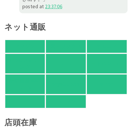
posted at
23:37:06
ネット通販
アマゾン
楽天ブックス
オムニ７
Yahoo!ショッピ
honto
ヨドバシ.com
ング
紀伊國屋 Web
HonyaClub.com
e-hon
Store
HMV
TSUTAYA
店頭在庫