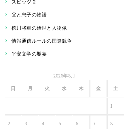
スピッツ２
ビ
父と息子の物語
ゲ
ー
徳川将軍の治世と人物像
シ
情報通信ルールの国際競争
ョ
平安文学の饗宴
ン
2026年8月
日
月
火
水
木
金
土
1
2
3
4
5
6
7
8