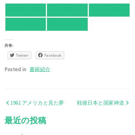
紀伊國屋書店
有隣堂
TSUTAYA
旭屋倶楽部
東京都書店案内
共有:
Twitter
Facebook
Posted in
書籍紹介
1961 アメリカと見た夢
戦後日本と国家神道
投
稿
最近の投稿
ナ