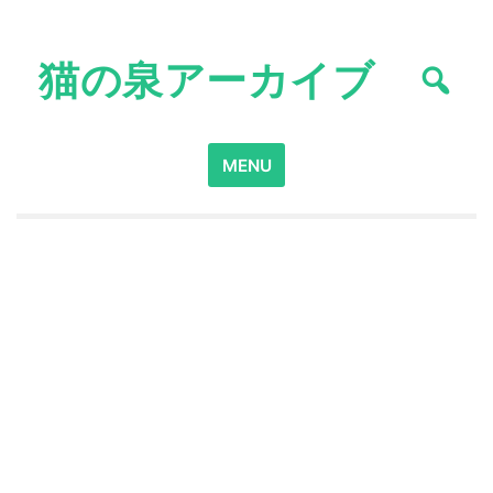
Skip
to
猫の泉アーカイブ
content
Search
MENU
for: