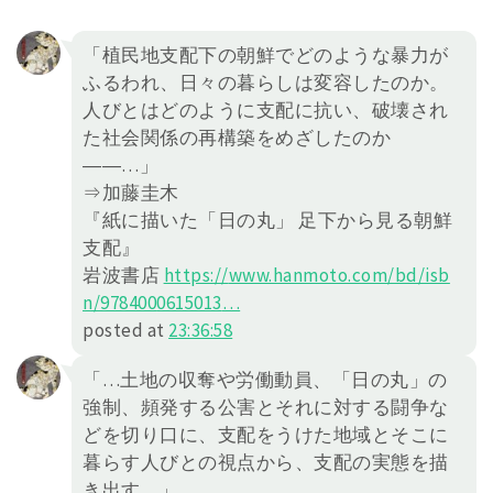
「植民地支配下の朝鮮でどのような暴力が
ふるわれ、日々の暮らしは変容したのか。
人びとはどのように支配に抗い、破壊され
た社会関係の再構築をめざしたのか
――…」
⇒加藤圭木
『紙に描いた「日の丸」 足下から見る朝鮮
支配』
岩波書店
https://
www.hanmoto.com/bd/isb
n/978400
0615013
…
posted at
23:36:58
「…土地の収奪や労働動員、「日の丸」の
強制、頻発する公害とそれに対する闘争な
どを切り口に、支配をうけた地域とそこに
暮らす人びとの視点から、支配の実態を描
き出す。」