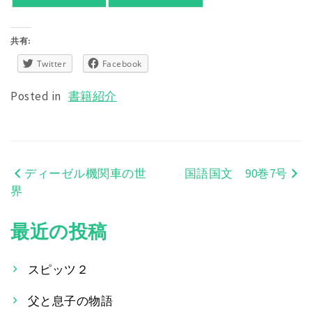
共有:
Twitter
Facebook
Posted in
書籍紹介
ディーゼル機関車の世
国語国文 90巻7号
投
界
稿
最近の投稿
ナ
ビ
スピッツ２
ゲ
父と息子の物語