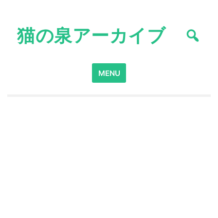
Skip
to
猫の泉アーカイブ
content
Search
MENU
for: