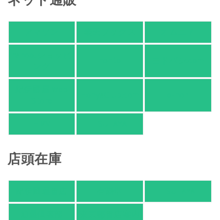
アマゾン
楽天ブックス
オムニ７
Yahoo!ショッピ
honto
ヨドバシ.com
ング
紀伊國屋 Web
HonyaClub.com
e-hon
Store
HMV
TSUTAYA
店頭在庫
紀伊國屋書店
有隣堂
TSUTAYA
旭屋倶楽部
東京都書店案内