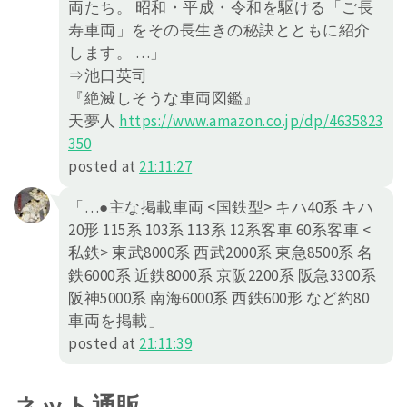
両たち。 昭和・平成・令和を駆ける「ご長
寿車両」をその長生きの秘訣とともに紹介
します。 …」
⇒池口英司
『絶滅しそうな車両図鑑』
天夢人
https://
www.amazon.co.jp/dp/4635823
350
posted at
21:11:27
「…●主な掲載車両 <国鉄型> キハ40系 キハ
20形 115系 103系 113系 12系客車 60系客車 <
私鉄> 東武8000系 西武2000系 東急8500系 名
鉄6000系 近鉄8000系 京阪2200系 阪急3300系
阪神5000系 南海6000系 西鉄600形 など約80
車両を掲載」
posted at
21:11:39
ネット通販