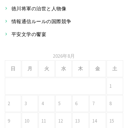
ー
徳川将軍の治世と人物像
シ
情報通信ルールの国際競争
ョ
平安文学の饗宴
ン
2026年8月
日
月
火
水
木
金
土
1
2
3
4
5
6
7
8
9
10
11
12
13
14
15